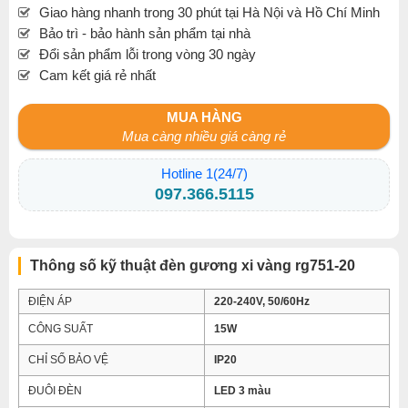
Giao hàng nhanh trong 30 phút tại Hà Nội và Hồ Chí Minh
Bảo trì - bảo hành sản phẩm tại nhà
Đổi sản phẩm lỗi trong vòng 30 ngày
Cam kết giá rẻ nhất
MUA HÀNG
Mua càng nhiều giá càng rẻ
Hotline 1(24/7)
097.366.5115
Thông số kỹ thuật đèn gương xi vàng rg751-20
ĐIỆN ÁP
220-240V, 50/60Hz
CÔNG SUẤT
15W
CHỈ SỐ BẢO VỆ
IP20
ĐUÔI ĐÈN
LED 3 màu