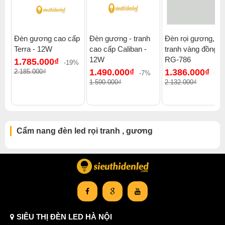
Đèn gương cao cấp
Đèn gương - tranh
Đèn rọi gương, rọi
Terra - 12W
cao cấp Caliban -
tranh vàng đồng
Xem thêm:
12W
RG-786
1.785.000₫
Đèn led rọi tranh , gương đèn led rọi tranh, gương gx lighting
-19%
1.490.000₫
1.386.000₫
2.185.000₫
-7%
-3
1.590.000₫
2.132.000₫
Cẩm nang đèn led rọi tranh , gương
SIÊU THỊ ĐÈN LED HÀ NỘI