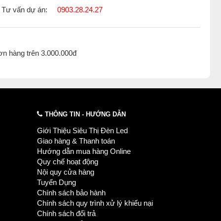
Tư vấn dự án:
0903.28.24.27
i đèn led chuyên nghiệp có mặt trên thị trường hơn 10
iện cho nhiều hãng lớn như Philips, Vimar, GX lighting,
ơn hàng trên 3.000.000đ
ách sản phẩm chính hãng và dịch vụ tốt nhất, mang lại
ý khách luôn có sức khỏe và thành công!
èn led sân vườn cây
,
Đèn led sân vườn sân vườn
,
THÔNG TIN - HƯỚNG DẪN
Giới Thiệu Siêu Thị Đèn Led
Giao hàng & Thanh toán
Hướng dẫn mua hàng Online
Quy chế hoạt động
Nội quy cửa hàng
Tuyển Dụng
Chính sách bảo hành
Chính sách quy trình xử lý khiếu nại
Chính sách đổi trả