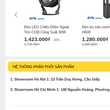
Đèn LED Chiếu Điểm Ngoài
Đèn trụ sân vườ
Trời COB Công Suất 30W
H600
1.423.000₫
1.280.000₫
-20%
1.778.000₫
1.600.000₫
HỆ THỐNG PHÂN PHỐI SẢN PHẨM
1. Showroom Hà Nội 1: 23 Trần Duy Hưng, Cầu Giấy
3. Showroom Hồ Chí Minh 1: 148 Nguyễn Hoàng, Phường