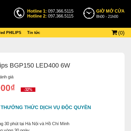
Hotline 1:
097.366.5115
GIỜ MỞ CỬA
Hotline 2:
097.366.5115
8h00 - 21h00
(
0
)
 led PHILIPS
Tin tức
lips BGP150 LED400 6W
ánh giá
000₫
-32%
 THƯỞNG THỨC DỊCH VỤ ĐỘC QUYỀN
g 30 phút tại Hà Nội và Hồ Chí Minh
ng vòng 30 ngày