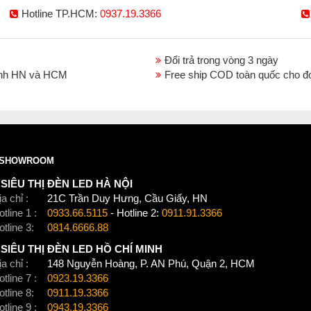
Hotline TP.HCM:
0937.19.3366
Sieuthidenled.com là một đơn vị phân phố
Đổi trả trong vòng 3 ngày
năm. Chúng tôi là nhà phân phối thiết bị đ
thành HN và HCM
Free ship COD toàn quốc cho đ
Rạng Đông, KaiyoKukan v.v…
Chúng tôi tin tưởng sẽ đem tới cho quý kh
giá trị cao nhất cho khách hàng. Chúc qu
Xem thêm:
Đèn led sân vườn đèn led cắm cỏ
,
Đ
Đèn led sân vườn philips
SHOWROOM
SIÊU THỊ ĐÈN LED HÀ NỘI
a chỉ :
21C Trần Duy Hưng, Cầu Giấy, HN
tline 1 :
0933.66.5115
- Hotline 2:
0911.91.3366
otline 3:
0814.6666.88
SIÊU THỊ ĐÈN LED HỒ CHÍ MINH
a chỉ :
148 Nguyễn Hoàng, P. AN Phú, Quận 2, HCM
tline 7 :
0923.19.3366
otline 8:
0911.19.3366
tline 9 :
0943.19.3366