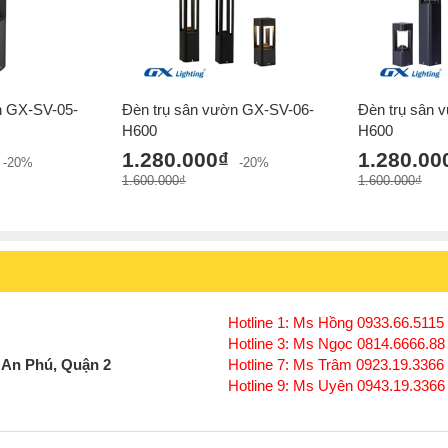
n GX-SV-05-
Đèn trụ sân vườn GX-SV-06-
Đèn trụ sân 
H600
H600
1.280.000₫
1.280.00
-20%
-20%
1.600.000₫
1.600.000₫
Hotline 1: Ms Hồng 0933.66.5115 
Hotline 3: Ms Ngọc 0814.6666.88
 An Phú, Quận 2
Hotline 7: Ms Trâm 0923.19.3366
Hotline 9: Ms Uyên 0943.19.3366