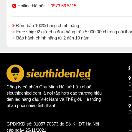
Hotline Hà nội:
0973.66.5115
Đảm bảo 100% hàng chính hãng
Free ship 02 giờ cho đơn hàng trên 5.000.000đ trong nội 
Bảo hành chính hãng từ 2 đến 10 năm
Đị
Công ty cổ phần Chu Minh Hải sở hữu chuỗi
Ho
sieuthidenled.com là nơi tập hợp các thương hiệu
H
đèn led
hàng đầu Việt Nam và Thế giới. Hệ thống
phân phối nhiều tỉnh thành.
Đị
Ho
GPĐKKD số: 01057.70373 do Sở KHĐT Hà Nội
H
cấp ngày 25/11/2021
Ho