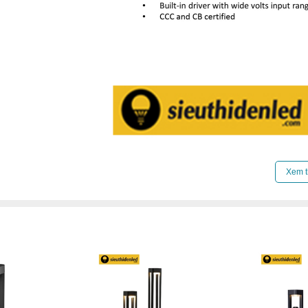
Xem t