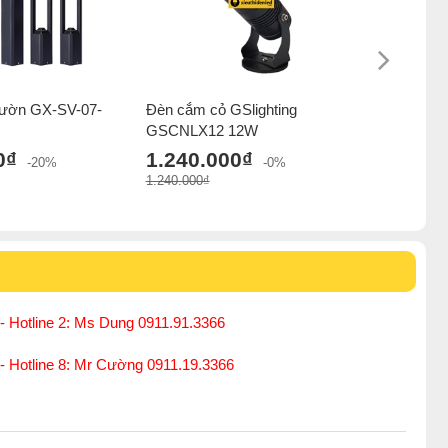
vườn GX-SV-07-
Đèn cắm cỏ GSlighting
Đèn led r
GSCNLX12 12W
1.200.
0₫
1.240.000₫
1.900.000₫
-20%
-0%
1.240.000₫
- Hotline 2: Ms Dung 0911.91.3366
 - Hotline 8: Mr Cường 0911.19.3366