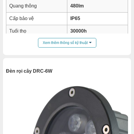
Quang thông
480lm
Cấp bảo vệ
IP65
Tuổi thọ
30000h
Xem thêm thông số kỹ thuật
Kích thước
Ø125*150mm
Nhôm đúc, kính cường
Vật liệu
lực
Đèn rọi cây DRC-6W
Hãng sản xuất
GX Lighting