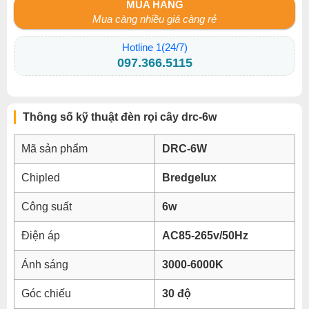
MUA HÀNG
Mua càng nhiều giá càng rẻ
Hotline 1(24/7)
097.366.5115
Thông số kỹ thuật đèn rọi cây drc-6w
Mã sản phẩm
DRC-6W
Chipled
Bredgelux
Công suất
6w
Điện áp
AC85-265v/50Hz
Ánh sáng
3000-6000K
Góc chiếu
30 độ