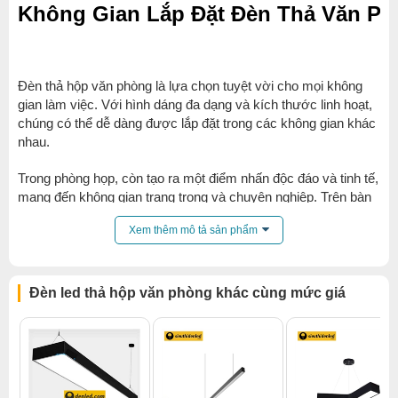
Không Gian Lắp Đặt Đèn Thả Văn Ph
Đèn thả hộp văn phòng là lựa chọn tuyệt vời cho mọi không
gian làm việc. Với hình dáng đa dạng và kích thước linh hoạt,
chúng có thể dễ dàng được lắp đặt trong các không gian khác
nhau.
Trong phòng họp, còn tạo ra một điểm nhấn độc đáo và tinh tế,
mang đến không gian trang trọng và chuyên nghiệp. Trên bàn
làm việc, chúng không chỉ là nguồn ánh sáng chính mà còn là
Xem thêm mô tả sản phẩm
phần trang trí thú vị, thể hiện phong cách và cá nhân hóa
không gian làm việc.
Đèn led thả hộp văn phòng khác cùng mức giá
Đèn thả văn phòng decor lục giác rỗng
Không chỉ dành riêng cho văn phòng, đèn thả hộp cũng phù
hợp với các không gian nghệ thuật, như phòng triển lãm, quán
cà phê hay không gian sống. Với ánh sáng trắng và trung tính,