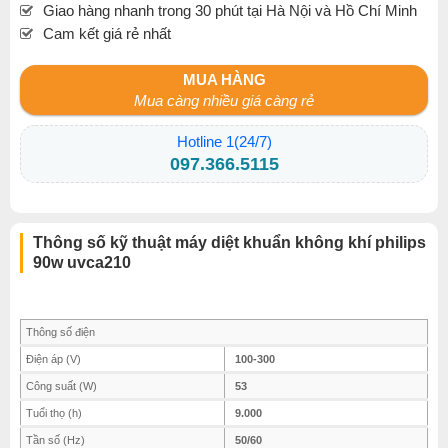
Giao hàng nhanh trong 30 phút tại Hà Nội và Hồ Chí Minh
Cam kết giá rẻ nhất
MUA HÀNG
Mua càng nhiều giá càng rẻ
Hotline 1(24/7)
097.366.5115
Thông số kỹ thuật máy diệt khuẩn không khí philips
T
90w uvca210
Thông số điện
Điện áp (V)
100-300
Công suất (W)
53
Tuổi thọ (h)
9.000
Tần số (Hz)
50/60