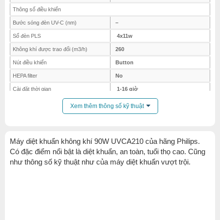
Thông số điều khiển
Bước sóng đèn UV-C (nm)
–
Số đèn PLS
4x11w
Không khí được trao đổi (m3/h)
260
Nút điều khiển
Button
HEPA filter
No
Cài đặt thời gian
1-16 giờ
Độ ồn ở tốc độ cao nhất
≦60dB(A)
Xem thêm thông số kỹ thuật
Diện tích sử dụng (m3)
32
Thông số hình học
Máy diệt khuẩn không khí 90W UVCA210 của hãng Philips.
Kích thước đèn (mm)
560*235*235
Có đặc điểm nổi bật là diệt khuẩn, an toàn, tuổi thọ cao. Cũng
Trọng lượng (kg)
5.4
như thông số kỹ thuật như của máy diệt khuẩn vượt trội.