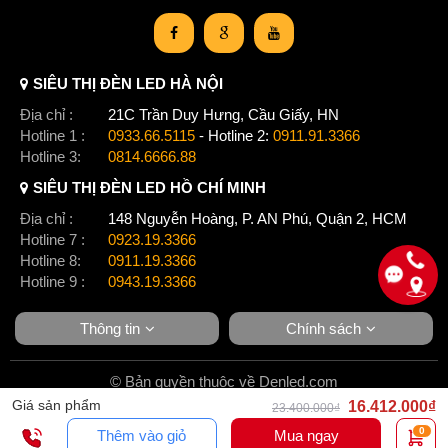
xúc với nhiều loại vi rút nguy hiểm như Corona, mà còn giúp
nâng cao chất lượng cuộc sống của con người.
Thiết bị máy diệt khuẩn này mang đến những hiệu quả tích
cực cho sức khỏe của chúng ta, rất có ích cho hệ hô hấp của
SIÊU THỊ ĐÈN LED HÀ NỘI
con trẻ và người lớn tuổi khi thời tiết thay đổi đột ngột, khi đó
nhiều loại vi khuẩn mới sẽ xuất hiện, chức năng của máy diệt
Địa chỉ :
21C Trần Duy Hưng, Cầu Giấy, HN
khuẩn sẽ tiêu diệt các mầm mống mang bệnh này, bảo vệ sức
Hotline 1 :
0933.66.5115
- Hotline 2:
0911.91.3366
khỏe của gia đình bạn.
Hotline 3:
0814.6666.88
SIÊU THỊ ĐÈN LED HỒ CHÍ MINH
Địa chỉ :
148 Nguyễn Hoàng, P. AN Phú, Quận 2, HCM
Hotline 7 :
0923.19.3366
Hotline 8:
0911.19.3366
Hotline 9 :
0943.19.3366
Thông tin
Chính sách
© Bản quyền thuộc về Denled.com
Giá sản phẩm
16.412.000₫
23.400.000₫
0
Thêm vào giỏ
Mua ngay