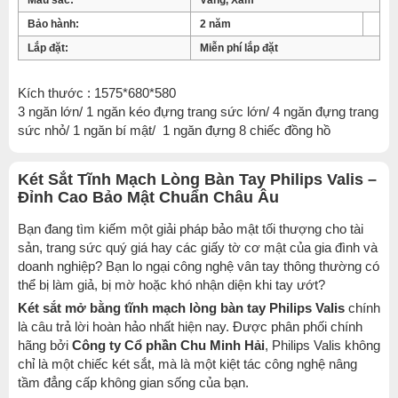
Màu sắc:
Vàng, Xám
Bảo hành:
2 năm
Lắp đặt:
Miễn phí lắp đặt
Kích thước : 1575*680*580
3 ngăn lớn/ 1 ngăn kéo đựng trang sức lớn/ 4 ngăn đựng trang
sức nhỏ/ 1 ngăn bí mật/ 1 ngăn đựng 8 chiếc đồng hồ
Két Sắt Tĩnh Mạch Lòng Bàn Tay Philips Valis –
Đỉnh Cao Bảo Mật Chuẩn Châu Âu
Bạn đang tìm kiếm một giải pháp bảo mật tối thượng cho tài
sản, trang sức quý giá hay các giấy tờ cơ mật của gia đình và
doanh nghiệp? Bạn lo ngại công nghệ vân tay thông thường có
thể bị làm giả, bị mờ hoặc khó nhận diện khi tay ướt?
Két sắt mở bằng tĩnh mạch lòng bàn tay Philips Valis
chính
là câu trả lời hoàn hảo nhất hiện nay. Được phân phối chính
hãng bởi
Công ty Cổ phần Chu Minh Hải
, Philips Valis không
chỉ là một chiếc két sắt, mà là một kiệt tác công nghệ nâng
tầm đẳng cấp không gian sống của bạn.