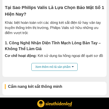
Tại Sao Philips Valis Là Lựa Chọn Bảo Mật Số 1
Hiện Nay?
Khác biệt hoàn toàn với các dòng két sắt điện tử hay vân tay
truyền thống trên thị trường, Philips Valis sở hữu những ưu
điểm vượt trội:
1. Công Nghệ Nhận Diện Tĩnh Mạch Lòng Bàn Tay –
Không Thể Làm Giả
Cơ chế hoạt động:
Két sử dụng tia hồng ngoại để quét sơ đồ
mạch máu (tĩnh mạch) sâu bên dưới da lòng bàn tay.
Bảo mật tuyệt đối:
Hệ thống tĩnh mạch là độc bản và chỉ có
Xem thêm mô tả sản phẩm
thể nhận diện trên
cơ thể sống
. Điều này loại bỏ hoàn toàn
100% nguy cơ làm giả vân tay, sao chép mật mã hay hack hệ
thống.
Cẩm nang két sắt thông minh
Tiện lợi tối đa:
Nhận diện chính xác ngay cả khi tay bạn bị
ướt, bị xước, ra mồ hôi hoặc đối với người già có vân tay bị
mờ.