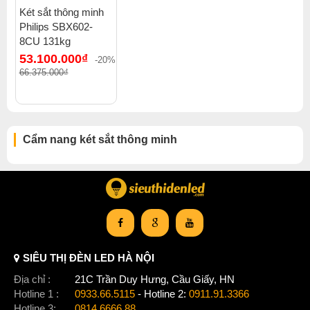
Két sắt thông minh
Philips SBX602-
8CU 131kg
53.100.000₫
-20%
66.375.000₫
Thiết kế két sắt
Cẩm nang két sắt thông minh
SIÊU THỊ ĐÈN LED HÀ NỘI
Địa chỉ :
21C Trần Duy Hưng, Cầu Giấy, HN
Hotline 1 :
0933.66.5115
- Hotline 2:
0911.91.3366
Hotline 3:
0814.6666.88