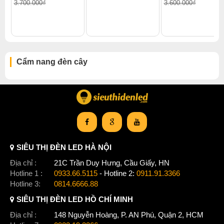
3.700.000₫
3.600.000₫
Cẩm nang đèn cây
SIÊU THỊ ĐÈN LED HÀ NỘI
Địa chỉ :
21C Trần Duy Hưng, Cầu Giấy, HN
Hotline 1 :
0933.66.5115
- Hotline 2:
0911.91.3366
Hotline 3:
0814.6666.88
SIÊU THỊ ĐÈN LED HỒ CHÍ MINH
Địa chỉ :
148 Nguyễn Hoàng, P. AN Phú, Quận 2, HCM