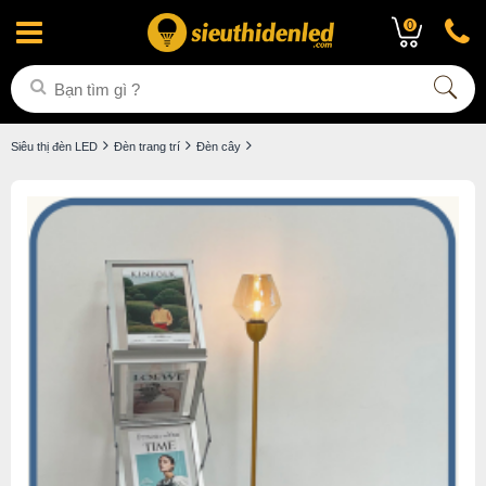
0
Siêu thị đèn LED
Đèn trang trí
Đèn cây