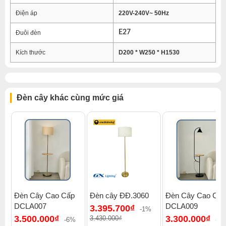
Điện áp
220V-240V~ 50Hz
E27
Đuôi đèn
Kích thước
D200 * W250 * H1530
Đèn cây khác cùng mức giá
Đèn Cây Cao Cấp
Đèn cây ĐĐ.3060
Đèn Cây Cao Cấp
DCLA007
DCLA009
3.395.700₫
-1%
3.500.000₫
3.300.000₫
3.430.000₫
-6%
-9