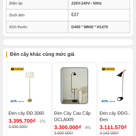
Điện áp
220V-240V~ 50Hz
E27
Đuôi đèn
Kích thước
D400 * W600 * H1470
Đèn cây khác cùng mức giá
Đèn cây ĐĐ.3060
Đèn Cây Cao Cấp
Đèn cây ĐĐG.16
DCLA009
Đen
3.395.700₫
-1%
3.300.000₫
3.111.570₫
3.430.000₫
-9%
-1
3.600.000₫
3.143.000₫