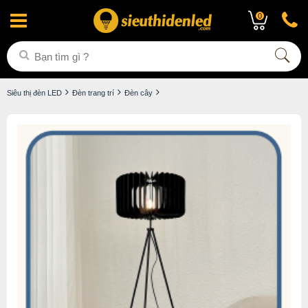
0
Siêu thị đèn LED
Đèn trang trí
Đèn cây