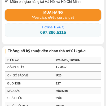
Miễn phí giao hàng tại Hà Nội và Hồ Chí Minh
MUA HÀNG
Mua càng nhiều giá càng rẻ
Hotline 1(24/7)
097.366.5115
Thông số kỹ thuật đèn chao thả tcf.01kgd-c
ĐIỆN ÁP
220-240V, 50/60Hz
CÔNG SUẤT
1 x 60W
CHỈ SỐ BẢO VỆ
IP20
ĐUÔI ĐÈN
E27
MÀU SẮC
màu Đen
CHẤT LIỆU
thép