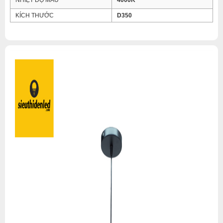
NHIỆT ĐỘ MÀU
4000K
KÍCH THƯỚC
D350