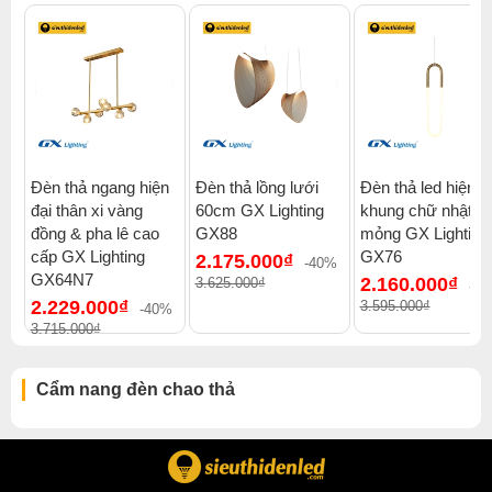
Đèn thả ngang hiện
Đèn thả lồng lưới
Đèn thả led hiện đ
đại thân xi vàng
60cm GX Lighting
khung chữ nhật
Xem thêm:
Đèn chao thả cổ điển
,
Đèn chao thả đèn thả ba
,
đồng & pha lê cao
GX88
mỏng GX Lighting
Đèn chao thả 1000-2000k
,
Đèn chao thả chung cư cao cấp
,
cấp GX Lighting
GX76
2.175.000₫
Đèn chao thả penthouse
,
Đèn chao thả quán cafe
,
-40%
GX64N7
2.160.000₫
3.625.000₫
Đèn chao thả đèn chao thả gx lighting
-4
2.229.000₫
3.595.000₫
-40%
3.715.000₫
Cẩm nang đèn chao thả