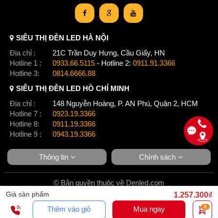
SIÊU THỊ ĐÈN LED HÀ NỘI
Địa chỉ :
21C Trần Duy Hưng, Cầu Giấy, HN
Hotline 1 :
0933.66.5115
- Hotline 2:
0911.91.3366
Hotline 3:
0814.6666.88
SIÊU THỊ ĐÈN LED HỒ CHÍ MINH
Địa chỉ :
148 Nguyễn Hoàng, P. AN Phú, Quận 2, HCM
Hotline 7 :
0923.19.3366
Hotline 8:
0911.19.3366
Hotline 9 :
0943.19.3366
Thông tin
Chính sách
© Bản quyền thuộc về Denled.com
Giá sản phẩm
1.257.300₫
0
Thêm vào giỏ
Mua ngay