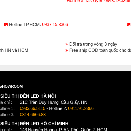
Hotline 9: Ms Uyên 0943.19.3366
Hotline TP.HCM:
0937.19.3366
Đổi trả trong vòng 3 ngày
thành HN và HCM
Free ship COD toàn quốc cho đ
SHOWROOM
SIÊU THỊ ĐÈN LED HÀ NỘI
a chỉ :
21C Trần Duy Hưng, Cầu Giấy, HN
tline 1 :
0933.66.5115
- Hotline 2:
0911.91.3366
otline 3:
0814.6666.88
SIÊU THỊ ĐÈN LED HỒ CHÍ MINH
a chỉ :
148 Nguyễn Hoàng, P. AN Phú, Quận 2, HCM