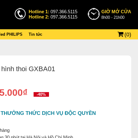
Hotline 1:
097.366.5115
GIỜ MỞ CỬA
Hotline 2:
097.366.5115
8h00 - 21h00
(
0
)
 led PHILIPS
Tin tức
i hình thoi GXBA01
5.000₫
-40%
 THƯỞNG THỨC DỊCH VỤ ĐỘC QUYỀN
 hàng
g 30 phút tại Hà Nội và Hồ Chí Minh