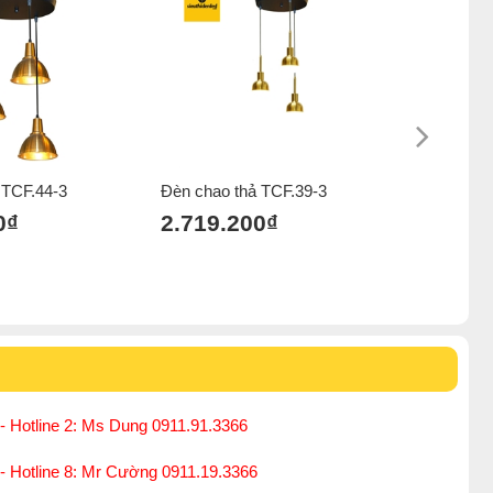
đèn thả đơn
,
Đèn chao thả 1000-2000k
,
ệt thự
,
Đèn chao thả nhà phố liền kề
,
Đèn chao thả penthouse
ng
,
Đèn chao thả đèn chao thả gx lighting
 TCF.44-3
Đèn chao thả TCF.39-3
Đèn thả n
Lighting 
0₫
2.719.200₫
2.625.
4.375.000₫
- Hotline 2: Ms Dung 0911.91.3366
 - Hotline 8: Mr Cường 0911.19.3366