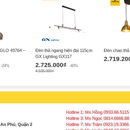
Xem thêm:
Đèn chao thả hiện đại
,
Đèn chao thả 
Đèn chao thả chung cư cao cấp
,
Đèn chao thả bi
,
Đèn chao thả quán cafe
,
Đèn chao thả nhà hà
EGLO 49764 –
Đèn thả ngang hiện đại 115cm
Đèn chao thả
GX Lighting GX117
2.719.20
2.725.000₫
-24%
-40%
4.535.000₫
Hotline 1: Ms Hồng 0933.66.5115 
Hotline 3: Ms Ngọc 0814.6666.88
 An Phú, Quận 2
Hotline 7: Ms Trâm 0923.19.3366