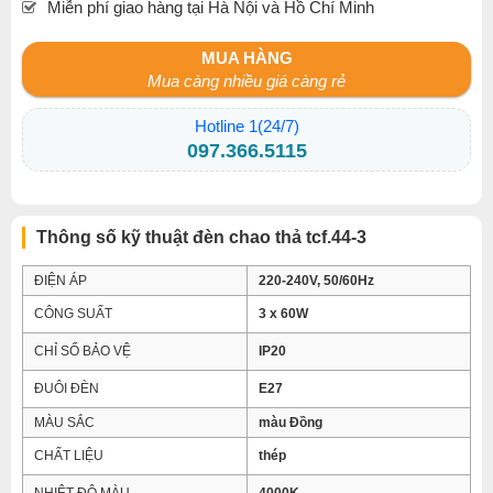
Miễn phí giao hàng tại Hà Nội và Hồ Chí Minh
MUA HÀNG
Mua càng nhiều giá càng rẻ
Hotline 1(24/7)
097.366.5115
Thông số kỹ thuật đèn chao thả tcf.44-3
ĐIỆN ÁP
220-240V, 50/60Hz
CÔNG SUẤT
3 x 60W
CHỈ SỐ BẢO VỆ
IP20
ĐUÔI ĐÈN
E27
MÀU SẮC
màu Đồng
CHẤT LIỆU
thép