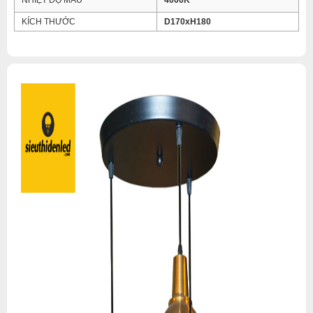
NHIỆT ĐỘ MÀU
4000K
KÍCH THƯỚC
D170xH180