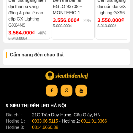
Đèn thả ngang hiện
Đèn thả bàn ăn
Đèn thả ngang hiệ
đại thân xi vàng
EGLO 93708 –
đại uốn dài GX
Xem thêm:
Đèn chao thả cổ điển
,
Đèn chao thả đèn thả ba
,
đồng & pha lê cao
MONTEFIO 1
Lighting GX96
Đèn chao thả 2000-3000k
,
Đèn chao thả chung cư cao cấp
,
cấp GX Lighting
3.556.000₫
3.550.000₫
Đèn chao thả penthouse
,
-29%
-4
GX64N9
5.000.000₫
5.910.000₫
Đèn chao thả đèn chao thả gx lighting
3.564.000₫
-40%
5.940.000₫
Cẩm nang đèn chao thả
SIÊU THỊ ĐÈN LED HÀ NỘI
Địa chỉ :
21C Trần Duy Hưng, Cầu Giấy, HN
Hotline 1 :
0933.66.5115
- Hotline 2:
0911.91.3366
Hotline 3:
0814.6666.88