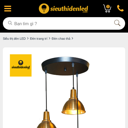
0
Siêu thị đèn LED
Đèn trang trí
Đèn chao thả