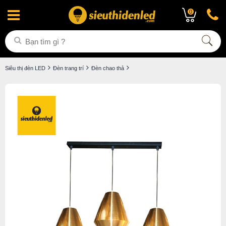
0
Siêu thị đèn LED
Đèn trang trí
Đèn chao thả