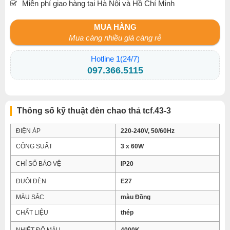
Miễn phí giao hàng tại Hà Nội và Hồ Chí Minh
MUA HÀNG
Mua càng nhiều giá càng rẻ
Hotline 1(24/7)
097.366.5115
Thông số kỹ thuật đèn chao thả tcf.43-3
ĐIỆN ÁP
220-240V, 50/60Hz
CÔNG SUẤT
3 x 60W
CHỈ SỐ BẢO VỆ
IP20
ĐUÔI ĐÈN
E27
MÀU SẮC
màu Đồng
CHẤT LIỆU
thép