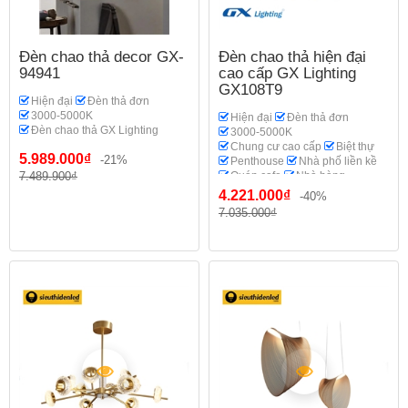
Đèn chao thả decor GX-
Đèn chao thả hiện đại
94941
cao cấp GX Lighting
GX108T9
Hiện đại
Đèn thả đơn
3000-5000K
Hiện đại
Đèn thả đơn
Đèn chao thả GX Lighting
3000-5000K
Chung cư cao cấp
Biệt thự
5.989.000₫
-21%
Penthouse
Nhà phố liền kề
7.489.900₫
Quán cafe
Nhà hàng
Đèn chao thả GX Lighting
4.221.000₫
-40%
7.035.000₫