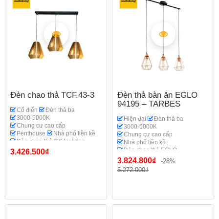
Đèn chao thả TCF.43-3
Đèn thả bàn ăn EGLO
94195 – TARBES
Cổ điển
Đèn thả ba
3000-5000K
Hiện đại
Đèn thả ba
Chung cư cao cấp
3000-5000K
Penthouse
Nhà phố liền kề
Chung cư cao cấp
Đèn chao thả GX Lighting
Nhà phố liền kề
Đèn chao thả EGLO
3.426.500₫
3.824.800₫
-28%
5.272.000₫