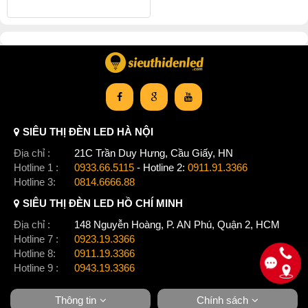
SIÊU THỊ ĐÈN LED HÀ NỘI
Địa chỉ :
21C Trần Duy Hưng, Cầu Giấy, HN
Hotline 1 :
0933.66.5115
- Hotline 2:
0911.91.3366
Hotline 3:
0814.6666.88
SIÊU THỊ ĐÈN LED HỒ CHÍ MINH
Địa chỉ :
148 Nguyễn Hoàng, P. AN Phú, Quận 2, HCM
Hotline 7 :
0923.19.3366
Hotline 8:
0911.19.3366
Hotline 9 :
0943.19.3366
Thông tin
Chính sách