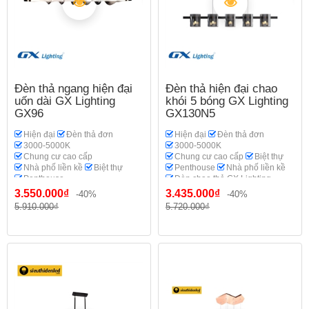
Đèn thả ngang hiện đại
Đèn thả hiện đại chao
uốn dài GX Lighting
khói 5 bóng GX Lighting
GX96
GX130N5
Hiện đại
Đèn thả đơn
Hiện đại
Đèn thả đơn
3000-5000K
3000-5000K
Chung cư cao cấp
Chung cư cao cấp
Biệt thự
Nhà phố liền kề
Biệt thự
Penthouse
Nhà phố liền kề
Penthouse
Đèn chao thả GX Lighting
Đèn chao thả GX Lighting
3.550.000₫
3.435.000₫
-40%
-40%
5.910.000₫
5.720.000₫