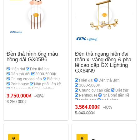
Đèn thả hình ống màu
Đèn thả ngang hiện đại
hồng dài GX05B6
thân xi vàng đồng & pha
lê cao cấp GX Lighting
Hiện đại
Đèn thả ba
GX64N9
Đèn thả đôi
3000-5000K
Chung cư cao cấp
Biệt thự
Hiện đại
Đèn thả đơn
Penthouse
Nhà phố liền kề
3000-5000K
Đèn chao thả GX Lighting
Chung cư cao cấp
Biệt thự
3.750.000₫
Penthouse
Nhà phố liền kề
-40%
Quán cafe
Nhà hàng
6.250.000₫
Đèn chao thả GX Lighting
3.564.000₫
-40%
5.940.000₫