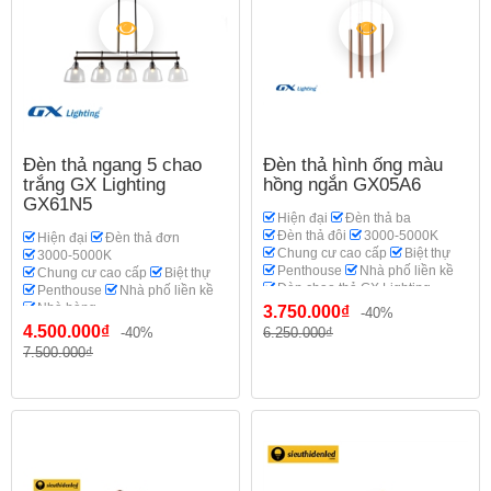
Đèn thả ngang 5 chao
Đèn thả hình ống màu
trắng GX Lighting
hồng ngắn GX05A6
GX61N5
Hiện đại
Đèn thả ba
Đèn thả đôi
3000-5000K
Hiện đại
Đèn thả đơn
Chung cư cao cấp
Biệt thự
3000-5000K
Penthouse
Nhà phố liền kề
Chung cư cao cấp
Biệt thự
Đèn chao thả GX Lighting
Penthouse
Nhà phố liền kề
Nhà hàng
3.750.000₫
-40%
Đèn chao thả GX Lighting
4.500.000₫
-40%
6.250.000₫
7.500.000₫