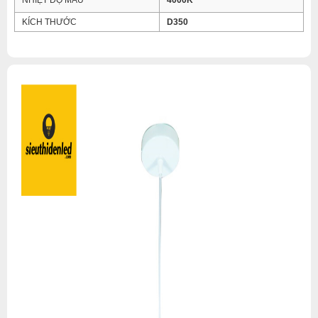
NHIỆT ĐỘ MÀU
4000K
KÍCH THƯỚC
D350