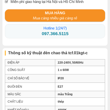
Miễn phí giao hàng tại Hà Nội và Hồ Chí Minh
MUA HÀNG
Mua càng nhiều giá càng rẻ
Hotline 1(24/7)
097.366.5115
Thông số kỹ thuật đèn chao thả tcf.01kgt-c
ĐIỆN ÁP
220-240V, 50/60Hz
CÔNG SUẤT
1 x 60W
CHỈ SỐ BẢO VỆ
IP20
ĐUÔI ĐÈN
E27
MÀU SẮC
màu Trắng
CHẤT LIỆU
thép