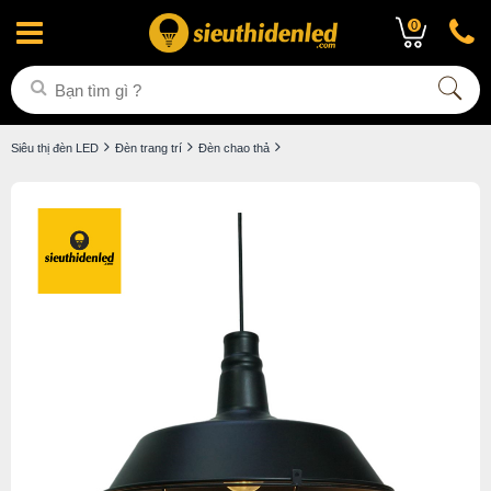
0
Siêu thị đèn LED
Đèn trang trí
Đèn chao thả