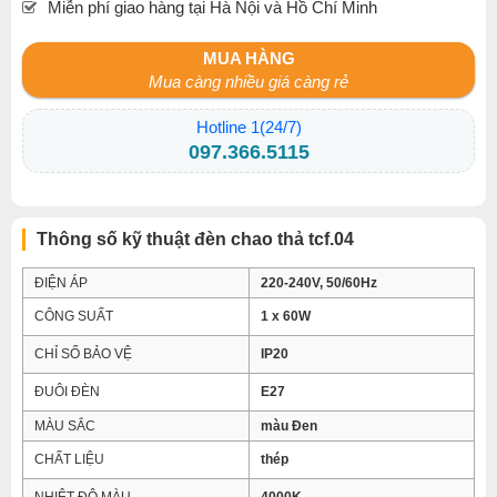
Miễn phí giao hàng tại Hà Nội và Hồ Chí Minh
MUA HÀNG
Mua càng nhiều giá càng rẻ
Hotline 1(24/7)
097.366.5115
Thông số kỹ thuật đèn chao thả tcf.04
ĐIỆN ÁP
220-240V, 50/60Hz
CÔNG SUẤT
1 x 60W
CHỈ SỐ BẢO VỆ
IP20
ĐUÔI ĐÈN
E27
MÀU SẮC
màu Đen
CHẤT LIỆU
thép