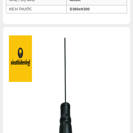
NHIỆT ĐỘ MÀU
4000K
KÍCH THƯỚC
D360xH300