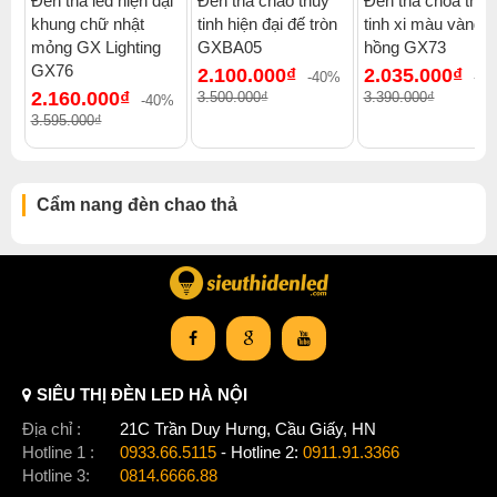
Đèn thả led hiện đại
Đèn thả chao thủy
Đèn thả chóa thủy
khung chữ nhật
tinh hiện đại đế tròn
tinh xi màu vàng,
Xem thêm:
Đèn chao thả hiện đại
,
Đèn chao thả đèn thả ba
,
mỏng GX Lighting
GXBA05
hồng GX73
Đèn chao thả 1000-2000k
,
Đèn chao thả chung cư cao cấp
,
GX76
2.100.000₫
2.035.000₫
Đèn chao thả penthouse
,
Đèn chao thả quán cafe
,
-40%
-4
2.160.000₫
3.500.000₫
3.390.000₫
Đèn chao thả đèn chao thả gx lighting
-40%
3.595.000₫
Cẩm nang đèn chao thả
SIÊU THỊ ĐÈN LED HÀ NỘI
Địa chỉ :
21C Trần Duy Hưng, Cầu Giấy, HN
Hotline 1 :
0933.66.5115
- Hotline 2:
0911.91.3366
Hotline 3:
0814.6666.88