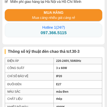
Miễn phí giao hàng tại Hà Nội và Hồ Chí Minh
MUA HÀNG
Mua càng nhiều giá càng rẻ
Hotline 1(24/7)
097.366.5115
Thông số kỹ thuật đèn chao thả tcf.30-3
ĐIỆN ÁP
220-240V, 50/60Hz
CÔNG SUẤT
3 x 60W
CHỈ SỐ BẢO VỆ
IP20
ĐUÔI ĐÈN
E27
MÀU SẮC
màu Đen
CHẤT LIỆU
thép