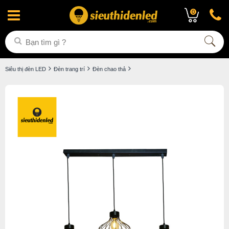
0
Siêu thị đèn LED
Đèn trang trí
Đèn chao thả