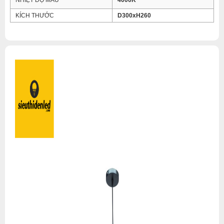
NHIỆT ĐỘ MÀU
4000K
KÍCH THƯỚC
D300xH260