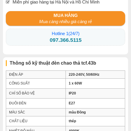
Miễn phí giao hàng tại Hà Nội và Hồ Chí Minh
MUA HÀNG
Mua càng nhiều giá càng rẻ
Hotline 1(24/7)
097.366.5115
Thông số kỹ thuật đèn chao thả tcf.43b
ĐIỆN ÁP
220-240V, 50/60Hz
CÔNG SUẤT
1 x 60W
CHỈ SỐ BẢO VỆ
IP20
ĐUÔI ĐÈN
E27
MÀU SẮC
màu Đồng
CHẤT LIỆU
thép