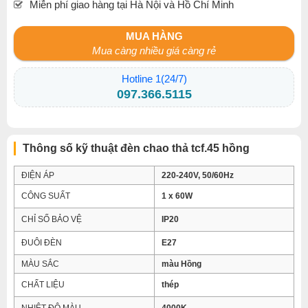
Miễn phí giao hàng tại Hà Nội và Hồ Chí Minh
MUA HÀNG
Mua càng nhiều giá càng rẻ
Hotline 1(24/7)
097.366.5115
Thông số kỹ thuật đèn chao thả tcf.45 hồng
ĐIỆN ÁP
220-240V, 50/60Hz
CÔNG SUẤT
1 x 60W
CHỈ SỐ BẢO VỆ
IP20
ĐUÔI ĐÈN
E27
MÀU SẮC
màu Hồng
CHẤT LIỆU
thép