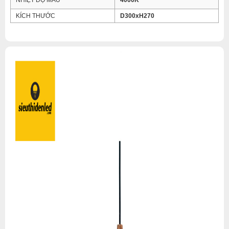
NHIỆT ĐỘ MÀU
4000K
KÍCH THƯỚC
D300xH270