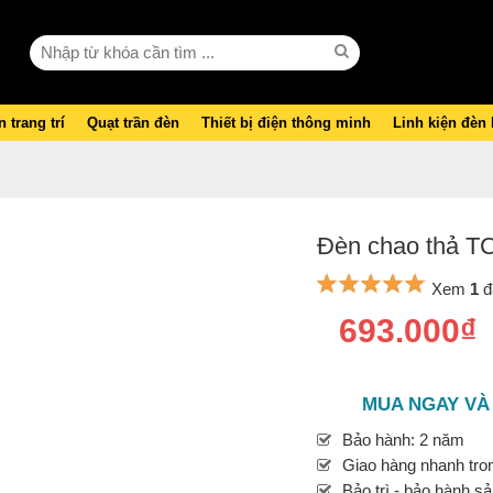
 trang trí
Quạt trần đèn
Thiết bị điện thông minh
Linh kiện đèn
Đèn chao thả T
Xem
1
đ
693.000₫
MUA NGAY VÀ
Bảo hành: 2 năm
Giao hàng nhanh tron
Bảo trì - bảo hành s