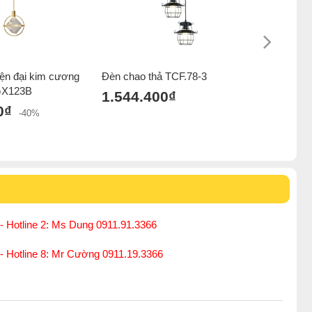
iện đại kim cương
Đèn chao thả TCF.78-3
Đèn thả t
 GX123B
đen đỏ x
1.544.400₫
0₫
1.530.
-40%
2.535.000₫
- Hotline 2: Ms Dung 0911.91.3366
 - Hotline 8: Mr Cường 0911.19.3366