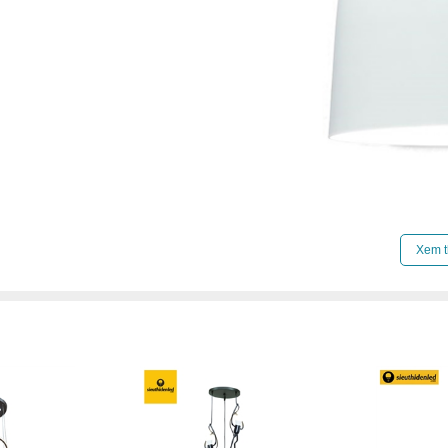
Xem thêm:
Đèn chao thả cổ điển
,
Đèn chao thả 
Xem t
Đèn chao thả chung cư cao cấp
,
Đèn chao thả 
Đèn chao thả đèn chao thả gx lighting