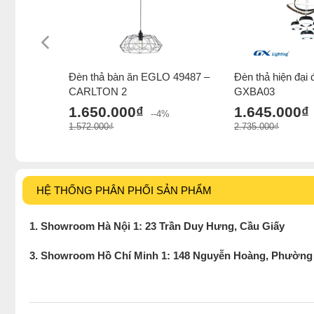
Đèn thả bàn ăn EGLO 49487 –
Đèn thả hiện đại 
CARLTON 2
GXBA03
1.650.000₫
1.645.000₫
--4%
1.572.000₫
2.735.000₫
HỆ THỐNG PHÂN PHỐI SẢN PHẨM
1. Showroom Hà Nội 1: 23 Trần Duy Hưng, Cầu Giấy
3. Showroom Hồ Chí Minh 1: 148 Nguyễn Hoàng, Phường