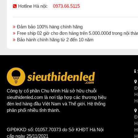
Hotline Hà nội:
0973.66.5115
Đảm bảo 100% hàng chính hãng
Free ship 02 giờ cho đơn hàng trên 5.000.000đ trong nội 
Bảo hành chính hãng từ 2 đến 10 năm
Đị
Công ty cổ phần Chu Minh Hải sở hữu chuỗi
Ho
sieuthidenled.com là nơi tập hợp các thương hiệu
H
đèn led
hàng đầu Việt Nam và Thế giới. Hệ thống
phân phối nhiều tỉnh thành.
Đị
Ho
GPĐKKD số: 01057.70373 do Sở KHĐT Hà Nội
H
cấp ngày 25/11/2021
Ho