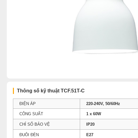
Thông số kỹ thuật TCF.51T-C
ĐIỆN ÁP
220-240V, 50/60Hz
CÔNG SUẤT
1 x 60W
CHỈ SỐ BẢO VỆ
IP20
ĐUÔI ĐÈN
E27