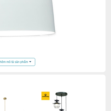
đèn thả đơn
,
Đèn chao thả dưới 1000k
,
hêm mô tả sản phẩm
penthouse
,
Đèn chao thả quán cafe
,