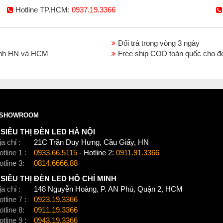
Hotline TP.HCM:
0937.19.3366
Đổi trả trong vòng 3 ngày
thành HN và HCM
Free ship COD toàn quốc cho đ
SHOWROOM
SIÊU THỊ ĐÈN LED HÀ NỘI
a chỉ :
21C Trần Duy Hưng, Cầu Giấy, HN
tline 1 :
0933.66.5115
- Hotline 2:
0911.91.3366
otline 3:
0814.6666.88
SIÊU THỊ ĐÈN LED HỒ CHÍ MINH
a chỉ :
148 Nguyễn Hoàng, P. AN Phú, Quận 2, HCM
tline 7 :
0923.19.3366
otline 8:
0911.19.3366
tline 9 :
0943.19.3366