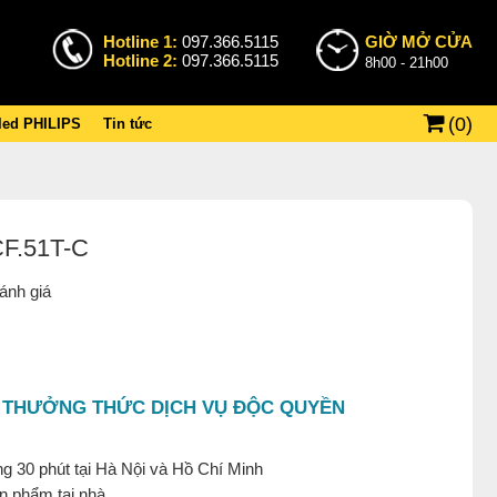
Hotline 1:
097.366.5115
GIỜ MỞ CỬA
Hotline 2:
097.366.5115
8h00 - 21h00
(
0
)
 led PHILIPS
Tin tức
CF.51T-C
ánh giá
 THƯỞNG THỨC DỊCH VỤ ĐỘC QUYỀN
g 30 phút tại Hà Nội và Hồ Chí Minh
ản phẩm tại nhà