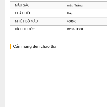
MÀU SẮC
màu Trắng
CHẤT LIỆU
thép
NHIỆT ĐỘ MÀU
4000K
KÍCH THƯỚC
D200xH300
Cẩm nang đèn chao thả