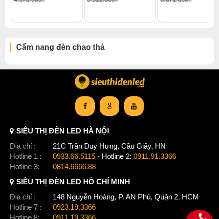
Cẩm nang đèn chao thả
Xem thêm:
Đèn chao thả hiện đại
,
Đèn chao thả đèn thả đơn
SIÊU THỊ ĐÈN LED HÀ NỘI
,
Đèn chao thả 1000-2000k
,
Đèn chao thả chung cư cao cấp
,
Đèn chao thả biệt thự
,
Đèn chao thả penthouse
,
Địa chỉ :
21C Trần Duy Hưng, Cầu Giấy, HN
Đèn chao thả nhà phố liền kề
,
Hotline 1 :
0933.66.5115
- Hotline 2:
0911.91.3366
Đèn chao thả đèn chao thả gx lighting
Hotline 3:
0814.6666.88
SIÊU THỊ ĐÈN LED HỒ CHÍ MINH
Địa chỉ :
148 Nguyễn Hoàng, P. AN Phú, Quận 2, HCM
Hotline 7 :
0923.19.3366
Hotline 8:
0911.19.3366