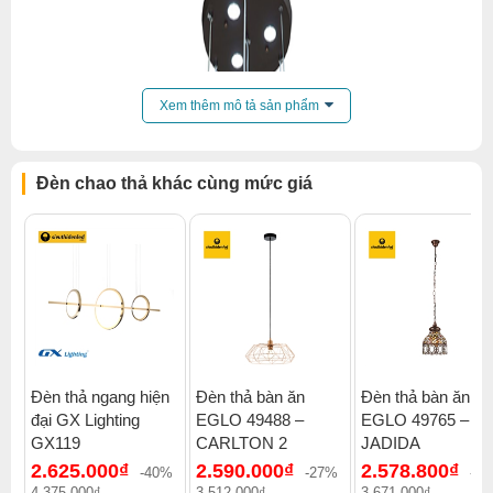
Xem thêm mô tả sản phẩm
Đèn chao thả khác cùng mức giá
Đèn thả ngang hiện
Đèn thả bàn ăn
Đèn thả bàn ăn
đại GX Lighting
EGLO 49488 –
EGLO 49765 –
GX119
CARLTON 2
JADIDA
2.625.000₫
2.590.000₫
2.578.800₫
-40%
-27%
-3
4.375.000₫
3.512.000₫
3.671.000₫