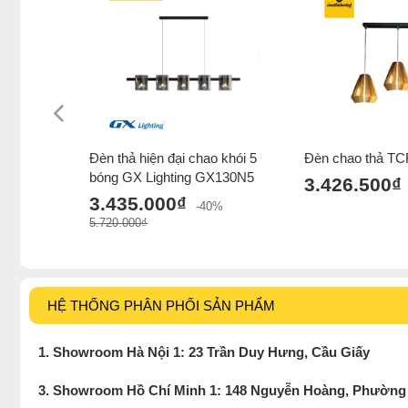
Đèn thả hiện đại chao khói 5
Đèn chao thả TC
bóng GX Lighting GX130N5
3.426.500₫
3.435.000₫
-40%
5.720.000₫
HỆ THỐNG PHÂN PHỐI SẢN PHẨM
1. Showroom Hà Nội 1: 23 Trần Duy Hưng, Cầu Giấy
3. Showroom Hồ Chí Minh 1: 148 Nguyễn Hoàng, Phường