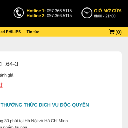
Hotline 1:
097.366.5115
GIỜ MỞ CỬA
Hotline 2:
097.366.5115
8h00 - 21h00
(
0
)
 led PHILIPS
Tin tức
F.64-3
ánh giá
₫
 THƯỞNG THỨC DỊCH VỤ ĐỘC QUYỀN
g 30 phút tại Hà Nội và Hồ Chí Minh
ản phẩm tại nhà