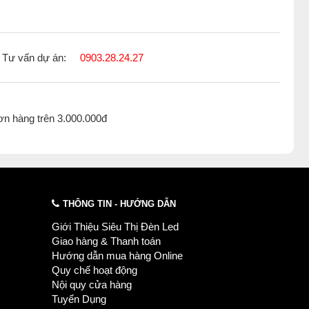
Tư vấn dự án:
0903.28.24.27
ơn hàng trên 3.000.000đ
đèn thả ba
,
Đèn chao thả 2000-3000k
,
Đèn chao thả biệt thự
,
iền kề
,
Đèn chao thả nhà hàng
,
THÔNG TIN - HƯỚNG DẪN
Giới Thiệu Siêu Thị Đèn Led
Giao hàng & Thanh toán
Hướng dẫn mua hàng Online
Quy chế hoạt động
Nội quy cửa hàng
Tuyển Dụng