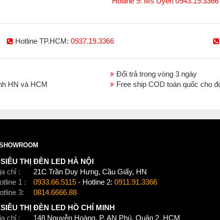
Hotline 9: Ms Uyên 0943.19.3366
Hotline TP.HCM:
0937.19.3366
Đổi trả trong vòng 3 ngày
thành HN và HCM
Free ship COD toàn quốc cho đ
Xem thêm:
Đèn chao thả hiện đại
,
Đèn chao thả 
Đèn chao thả penthouse
,
Đèn chao thả nhà phố l
Đèn chao thả đèn chao thả gx lighting
SHOWROOM
SIÊU THỊ ĐÈN LED HÀ NỘI
a chỉ :
21C Trần Duy Hưng, Cầu Giấy, HN
tline 1 :
0933.66.5115
- Hotline 2:
0911.91.3366
otline 3:
0814.6666.88
SIÊU THỊ ĐÈN LED HỒ CHÍ MINH
a chỉ :
148 Nguyễn Hoàng, P. AN Phú, Quận 2, HCM