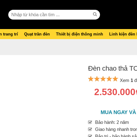
 trang trí
Quạt trần đèn
Thiết bị điện thông minh
Linh kiện đèn
Đèn chao thả TC
Xem
1
đ
2.530.000
MUA NGAY VÀ
Bảo hành: 2 năm
Giao hàng nhanh tron
Bảo trì - bảo hành s