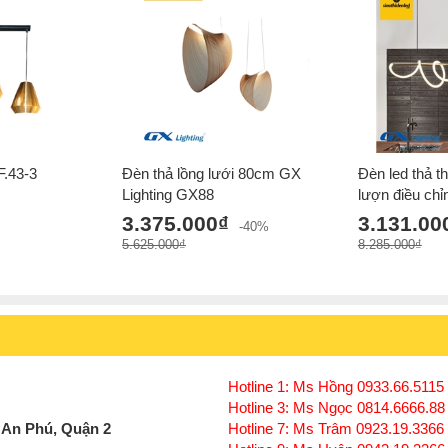
F.43-3
Đèn thả lồng lưới 80cm GX
Đèn led thả th
Lighting GX88
lượn điều chỉ
3.375.000₫
3.131.00
-40%
5.625.000₫
8.285.000₫
Hotline 1: Ms Hồng 0933.66.5115 
Hotline 3: Ms Ngọc 0814.6666.88
 An Phú, Quận 2
Hotline 7: Ms Trâm 0923.19.3366