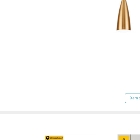
Xem t