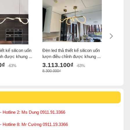
iết kế silicon uốn
Đèn led thả thiết kế silicon uốn
Đèn thả b
nh được khung ...
lượn điều chỉnh được khung ...
khung xi 
...
0₫
3.113.100₫
-63%
-63%
3.093.
8.300.000₫
5.155.000₫
- Hotline 2: Ms Dung 0911.91.3366
 - Hotline 8: Mr Cường 0911.19.3366