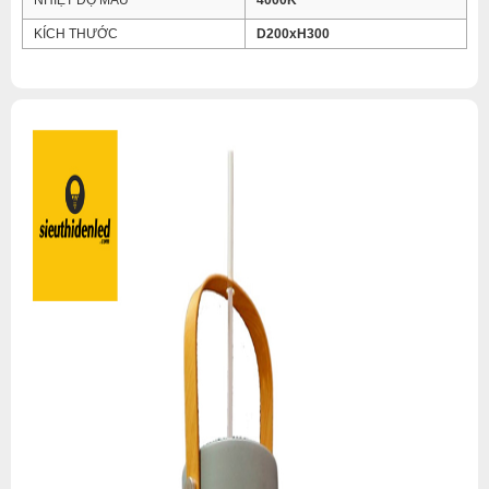
NHIỆT ĐỘ MÀU
4000K
KÍCH THƯỚC
D200xH300