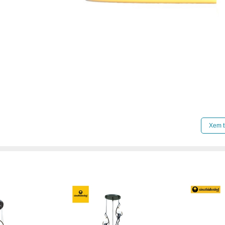
Xem thêm:
Đèn chao thả cổ điển
,
Đèn chao thả 
Xem t
Đèn chao thả chung cư cao cấp
,
Đèn chao thả bi
Đèn chao thả đèn chao thả gx lighting