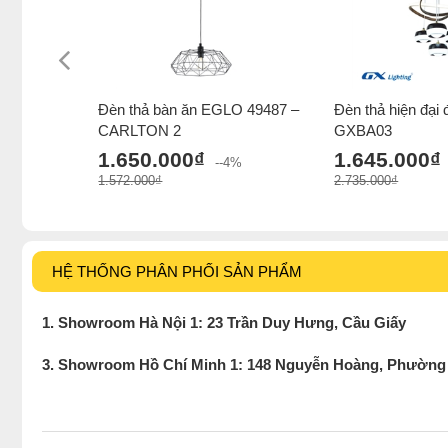
Đèn thả bàn ăn EGLO 49487 –
Đèn thả hiện đại 
CARLTON 2
GXBA03
1.650.000₫
1.645.000₫
--4%
1.572.000₫
2.735.000₫
HỆ THỐNG PHÂN PHỐI SẢN PHẨM
1. Showroom Hà Nội 1: 23 Trần Duy Hưng, Cầu Giấy
3. Showroom Hồ Chí Minh 1: 148 Nguyễn Hoàng, Phường