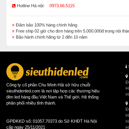
Hotline Hà nội:
0973.66.5115
Đảm bảo 100% hàng chính hãng
Free ship 02 giờ cho đơn hàng trên 5.000.000đ trong nội 
Bảo hành chính hãng từ 2 đến 10 năm
Đị
Công ty cổ phần Chu Minh Hải sở hữu chuỗi
Ho
sieuthidenled.com là nơi tập hợp các thương hiệu
H
đèn led
hàng đầu Việt Nam và Thế giới. Hệ thống
phân phối nhiều tỉnh thành.
Đị
Ho
GPĐKKD số: 01057.70373 do Sở KHĐT Hà Nội
H
cấp ngày 25/11/2021
Ho