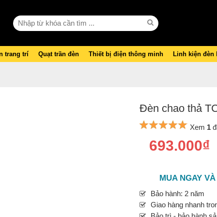
 trang trí
Quạt trần đèn
Thiết bị điện thông minh
Linh kiện đèn
Đèn chao thả T
Xem
1
đ
693.000₫
MUA NGAY VÀ
Bảo hành: 2 năm
Giao hàng nhanh tron
Bảo trì - bảo hành s