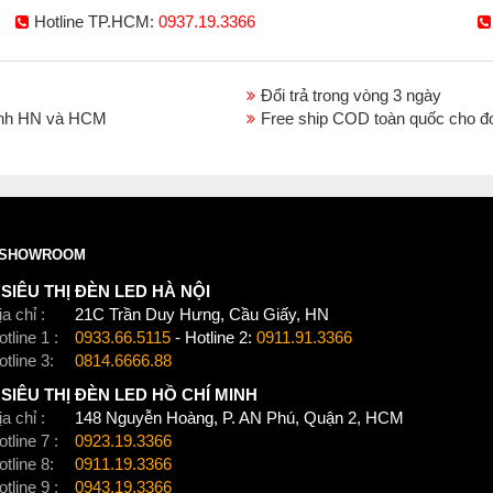
Hotline TP.HCM:
0937.19.3366
Đổi trả trong vòng 3 ngày
thành HN và HCM
Free ship COD toàn quốc cho đ
SHOWROOM
SIÊU THỊ ĐÈN LED HÀ NỘI
a chỉ :
21C Trần Duy Hưng, Cầu Giấy, HN
tline 1 :
0933.66.5115
- Hotline 2:
0911.91.3366
otline 3:
0814.6666.88
SIÊU THỊ ĐÈN LED HỒ CHÍ MINH
a chỉ :
148 Nguyễn Hoàng, P. AN Phú, Quận 2, HCM
tline 7 :
0923.19.3366
otline 8:
0911.19.3366
tline 9 :
0943.19.3366