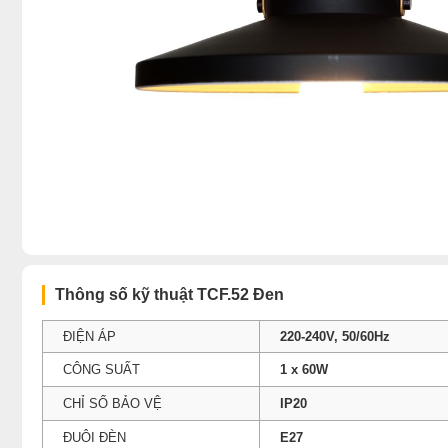
Thông số kỹ thuật TCF.52 Ðen
ĐIỆN ÁP
220-240V, 50/60Hz
CÔNG SUẤT
1 x 60W
CHỈ SỐ BẢO VỆ
IP20
ĐUÔI ĐÈN
E27