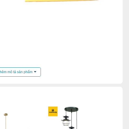
đèn thả đơn
,
Đèn chao thả dưới 1000k
,
hêm mô tả sản phẩm
ệt thự
,
Đèn chao thả penthouse
,
Đèn chao thả quán cafe
,