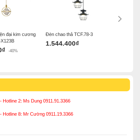
iện đại kim cương
Đèn chao thả TCF.78-3
Đèn thả t
 GX123B
đen đỏ x
1.544.400₫
0₫
1.530.
-40%
2.535.000₫
- Hotline 2: Ms Dung 0911.91.3366
 - Hotline 8: Mr Cường 0911.19.3366