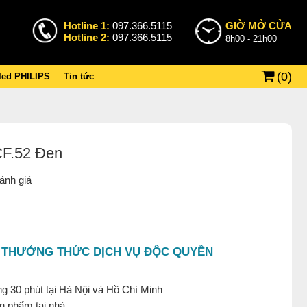
Hotline 1:
097.366.5115
GIỜ MỞ CỬA
Hotline 2:
097.366.5115
8h00 - 21h00
(
0
)
 led PHILIPS
Tin tức
CF.52 Đen
ánh giá
 THƯỞNG THỨC DỊCH VỤ ĐỘC QUYỀN
g 30 phút tại Hà Nội và Hồ Chí Minh
ản phẩm tại nhà