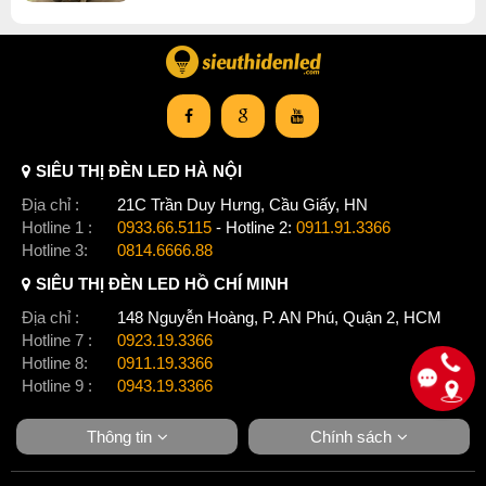
Click để xem thêm chiết khấu, quà tặng và khuyến mãi của
đèn chùm
.
SIÊU THỊ ĐÈN LED HÀ NỘI
Xem thêm:
Đèn chùm hiện đại
,
Đèn chùm treo thả
,
Đèn chùm pha lê
,
Đèn chùm bàn ăn
Địa chỉ :
21C Trần Duy Hưng, Cầu Giấy, HN
Hotline 1 :
0933.66.5115
- Hotline 2:
0911.91.3366
Hotline 3:
0814.6666.88
SIÊU THỊ ĐÈN LED HỒ CHÍ MINH
Địa chỉ :
148 Nguyễn Hoàng, P. AN Phú, Quận 2, HCM
Hotline 7 :
0923.19.3366
Hotline 8:
0911.19.3366
Hotline 9 :
0943.19.3366
Thông tin
Chính sách