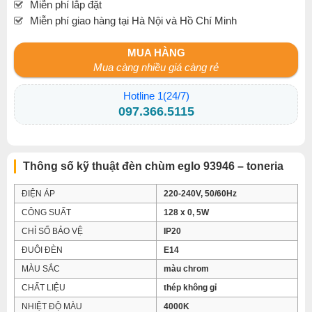
Miễn phí lắp đặt
Miễn phí giao hàng tại Hà Nội và Hồ Chí Minh
MUA HÀNG
Mua càng nhiều giá càng rẻ
Hotline 1(24/7)
097.366.5115
Thông số kỹ thuật đèn chùm eglo 93946 – toneria
ĐIỆN ÁP
220-240V, 50/60Hz
CÔNG SUẤT
128 x 0, 5W
CHỈ SỐ BẢO VỆ
IP20
ĐUÔI ĐÈN
E14
MÀU SẮC
màu chrom
CHẤT LIỆU
thép không gỉ
NHIỆT ĐỘ MÀU
4000K