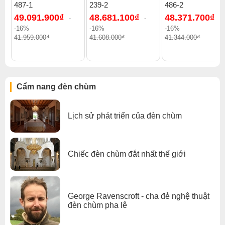
487-1
239-2
486-2
49.091.900₫
48.681.100₫
48.371.700₫
-
-
-
-16%
-16%
-16%
41.959.000₫
41.608.000₫
41.344.000₫
Cẩm nang đèn chùm
Lịch sử phát triển của đèn chùm
Chiếc đèn chùm đắt nhất thế giới
George Ravenscroft - cha đẻ nghệ thuật
đèn chùm pha lê