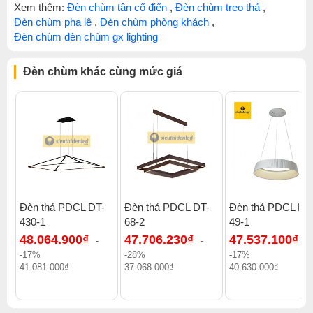
Xem thêm:
Đèn chùm tân cổ điển
,
Đèn chùm treo thả
,
Đèn chùm pha lê
,
Đèn chùm phòng khách
,
Đèn chùm đèn chùm gx lighting
Đèn chùm khác cùng mức giá
Đèn thả PDCL DT-
Đèn thả PDCL DT-
Đèn thả PDCL DT
430-1
68-2
49-1
48.064.900₫
47.706.230₫
47.537.100₫
-
-
-
-17%
-28%
-17%
41.081.000₫
37.068.000₫
40.630.000₫