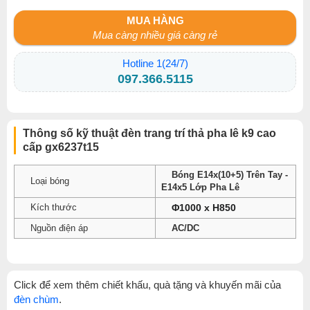
MUA HÀNG
Mua càng nhiều giá càng rẻ
Hotline 1(24/7)
097.366.5115
Thông số kỹ thuật đèn trang trí thả pha lê k9 cao
cấp gx6237t15
Bóng E14x(10+5) Trên Tay -
Loại bóng
E14x5 Lớp Pha Lê
Kích thước
Φ1000 x H850
Nguồn điện áp
AC/DC
Click để xem thêm chiết khấu, quà tặng và khuyến mãi của
đèn chùm
.