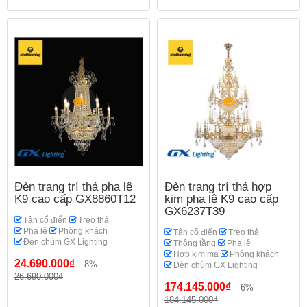
Đèn trang trí thả pha lê
Đèn trang trí thả hợp
K9 cao cấp GX8860T12
kim pha lê K9 cao cấp
GX6237T39
Tân cổ điển
Treo thả
Pha lê
Phòng khách
Tân cổ điển
Treo thả
Đèn chùm GX Lighting
Thông tầng
Pha lê
Hợp kim mạ
Phòng khách
24.690.000₫
-8%
Đèn chùm GX Lighting
26.690.000₫
174.145.000₫
-6%
184.145.000₫