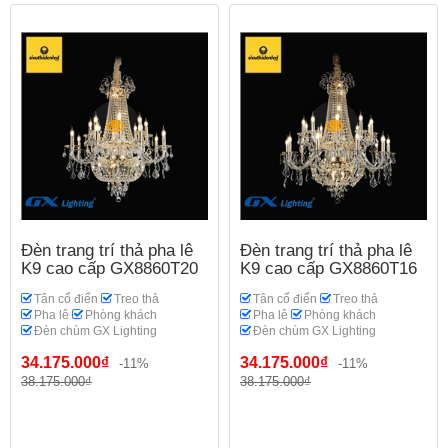
Đèn trang trí thả pha lê
Đèn trang trí thả pha lê
K9 cao cấp GX8860T20
K9 cao cấp GX8860T16
Tân cổ điển
Treo thả
Tân cổ điển
Treo thả
Pha lê
Phòng khách
Pha lê
Phòng khách
Đèn chùm GX Lighting
Đèn chùm GX Lighting
34.175.000₫
34.175.000₫
-11%
-11%
38.175.000₫
38.175.000₫