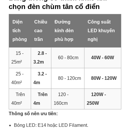
chọn đèn chùm tân cổ điển
Diện
Chiều
Đường
Công suất
tích
cao
kính đèn
LED khuyến
phòng
trần
phù hợp
nghị
15 -
2.8 -
60 - 80cm
40W - 60W
25m²
3.2m
25 -
3.2 -
80 - 120cm
80W - 120W
40m²
4m
Trên
Trên
120 -
120W -
40m²
4m
160cm
250W
Thông số nên ưu tiên:
Bóng LED: E14 hoặc LED Filament.