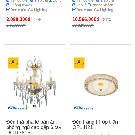
Tân cổ điển
Treo thả
Đồng
Tân cổ điển
Treo thả
Phòng khách
Pha lê
Phòng khách
Đèn chùm GX Lighting
Đèn chùm GX Lighting
3.080.000₫
16.566.000₫
-20%
-21%
3.850.000₫
20.820.000₫
Đèn thả pha lê bàn ăn,
Đèn trang trí ốp trần
phòng ngủ cao cấp 6 tay
OPL.H21
DC9178T6