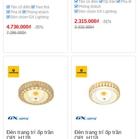
Tân cổ điển
Ốp trần
Pha lê
Phòng khách
Tân cổ điển
Treo thả
Đèn chùm GX Lighting
Pha lê
Phòng khách
Đèn chùm GX Lighting
2.315.000₫
-31%
4.736.000₫
-35%
3.315.000₫
7.286.000₫
Đèn trang trí ốp trần
Đèn trang trí ốp trần
OPL.H128
OPL.H118