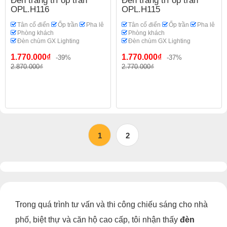
Đèn trang trí ốp trần
Đèn trang trí ốp trần
OPL.H116
OPL.H115
Tân cổ điển
Ốp trần
Pha lê
Tân cổ điển
Ốp trần
Pha lê
Phòng khách
Phòng khách
Đèn chùm GX Lighting
Đèn chùm GX Lighting
1.770.000₫
1.770.000₫
-39%
-37%
2.870.000₫
2.770.000₫
1
2
Trong quá trình tư vấn và thi công chiếu sáng cho nhà
phố, biệt thự và căn hộ cao cấp, tôi nhận thấy
đèn