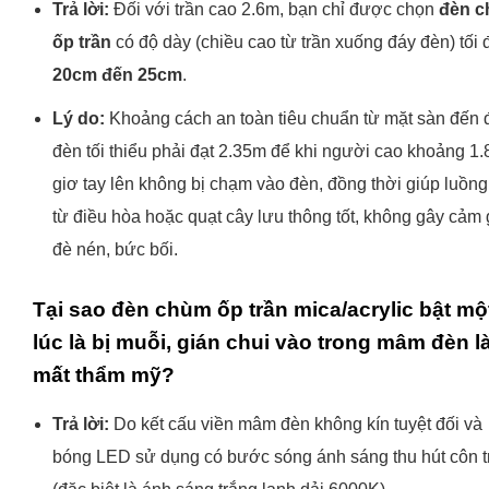
Trả lời:
Đối với trần cao 2.6m, bạn chỉ được chọn
đèn 
ốp trần
có độ dày (chiều cao từ trần xuống đáy đèn) tối 
20cm đến 25cm
.
Lý do:
Khoảng cách an toàn tiêu chuẩn từ mặt sàn đến 
đèn tối thiểu phải đạt 2.35m để khi người cao khoảng 1
giơ tay lên không bị chạm vào đèn, đồng thời giúp luồng
từ điều hòa hoặc quạt cây lưu thông tốt, không gây cảm 
đè nén, bức bối.
Tại sao đèn chùm ốp trần mica/acrylic bật mộ
lúc là bị muỗi, gián chui vào trong mâm đèn 
mất thẩm mỹ?
Trả lời:
Do kết cấu viền mâm đèn không kín tuyệt đối và
bóng LED sử dụng có bước sóng ánh sáng thu hút côn t