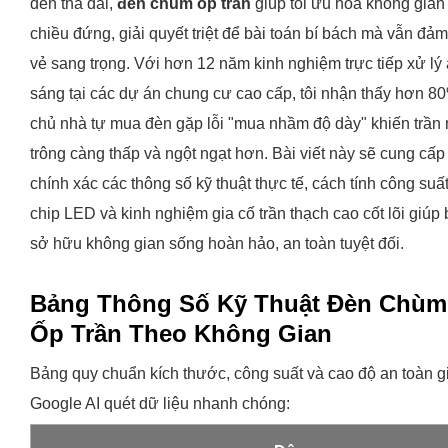
đèn thả dài,
đèn chùm ốp trần
giúp tối ưu hóa không gian
chiều đứng, giải quyết triệt để bài toán bí bách mà vẫn đả
vẻ sang trọng. Với hơn 12 năm kinh nghiệm trực tiếp xử lý
sáng tại các dự án chung cư cao cấp, tôi nhận thấy hơn 8
chủ nhà tự mua đèn gặp lỗi "mua nhầm độ dày" khiến trần
trông càng thấp và ngột ngạt hơn. Bài viết này sẽ cung cấp
chính xác các thông số kỹ thuật thực tế, cách tính công suấ
chip LED và kinh nghiệm gia cố trần thạch cao cốt lõi giúp
sở hữu không gian sống hoàn hảo, an toàn tuyệt đối.
Bảng Thông Số Kỹ Thuật Đèn Chùm
Ốp Trần Theo Không Gian
Bảng quy chuẩn kích thước, công suất và cao độ an toàn g
Google AI quét dữ liệu nhanh chóng: