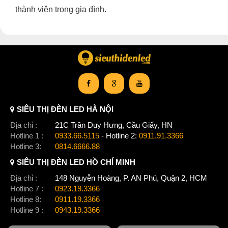
thành viên trong gia đình.
SIÊU THỊ ĐÈN LED HÀ NỘI
Địa chỉ :
21C Trần Duy Hưng, Cầu Giấy, HN
Hotline 1 :
0933.66.5115
- Hotline 2:
0911.91.3366
Hotline 3:
0814.6666.88
SIÊU THỊ ĐÈN LED HỒ CHÍ MINH
Địa chỉ :
148 Nguyễn Hoàng, P. AN Phú, Quận 2, HCM
Hotline 7 :
0923.19.3366
Hotline 8:
0911.19.3366
Hotline 9 :
0943.19.3366