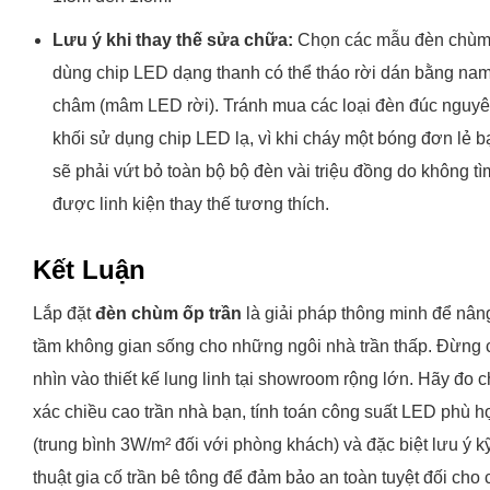
Lưu ý khi thay thế sửa chữa:
Chọn các mẫu đèn chù
dùng chip LED dạng thanh có thể tháo rời dán bằng na
châm (mâm LED rời). Tránh mua các loại đèn đúc nguy
khối sử dụng chip LED lạ, vì khi cháy một bóng đơn lẻ b
sẽ phải vứt bỏ toàn bộ bộ đèn vài triệu đồng do không tì
được linh kiện thay thế tương thích.
Kết Luận
Lắp đặt
đèn chùm ốp trần
là giải pháp thông minh để nân
tầm không gian sống cho những ngôi nhà trần thấp. Đừng 
nhìn vào thiết kế lung linh tại showroom rộng lớn. Hãy đo c
xác chiều cao trần nhà bạn, tính toán công suất LED phù 
(trung bình 3W/m² đối với phòng khách) và đặc biệt lưu ý k
thuật gia cố trần bê tông để đảm bảo an toàn tuyệt đối cho 