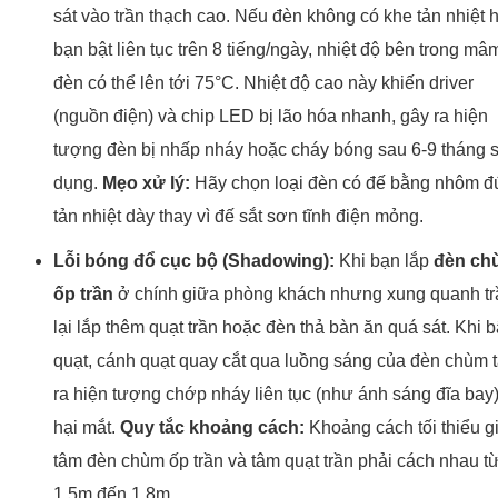
sát vào trần thạch cao. Nếu đèn không có khe tản nhiệt 
bạn bật liên tục trên 8 tiếng/ngày, nhiệt độ bên trong mâ
đèn có thể lên tới 75°C. Nhiệt độ cao này khiến driver
(nguồn điện) và chip LED bị lão hóa nhanh, gây ra hiện
tượng đèn bị nhấp nháy hoặc cháy bóng sau 6-9 tháng 
dụng.
Mẹo xử lý:
Hãy chọn loại đèn có đế bằng nhôm đ
tản nhiệt dày thay vì đế sắt sơn tĩnh điện mỏng.
Lỗi bóng đổ cục bộ (Shadowing):
Khi bạn lắp
đèn ch
ốp trần
ở chính giữa phòng khách nhưng xung quanh tr
lại lắp thêm quạt trần hoặc đèn thả bàn ăn quá sát. Khi b
quạt, cánh quạt quay cắt qua luồng sáng của đèn chùm 
ra hiện tượng chớp nháy liên tục (như ánh sáng đĩa bay),
hại mắt.
Quy tắc khoảng cách:
Khoảng cách tối thiểu g
tâm đèn chùm ốp trần và tâm quạt trần phải cách nhau t
1.5m đến 1.8m.