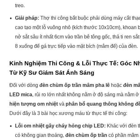
treo.
Giải pháp:
Thợ thi công bắt buộc phải dùng máy cắt thạ
cao tạo một lỗ vuông nhỏ (kích thước 10x10cm), khoan 
nở sắt sâu ít nhất 6cm vào trần bê tông gốc, thả ti ren sắt
8 xuống để gá trực tiếp vào mặt bích (mâm đế) của đèn.
Kinh Nghiệm Thi Công & Lỗi Thực Tế: Góc N
Từ Kỹ Sư Giám Sát Ánh Sáng
Đối với dòng
đèn chùm ốp trần mâm pha lê
hoặc
đèn m
LED mica
, rủi ro lớn nhất không nằm ở độ sáng mà nằm ở
hiện tượng om nhiệt
và
phân bổ quang thông không đ
Dưới đây là 3 bài học xương máu từ thực tế thi công:
Lỗi om nhiệt gây cháy hỏng chip LED:
Khác với đèn t
có không gian thoáng,
đèn chùm ốp trần
có phần mâm 