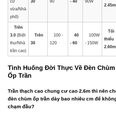
cư
30
90
- 40
90W
2.45m
vừa/Nhà
phố)
Trên
Tối
3.0
(Biệt
Trên
100 -
40
100W
thiểu
thự/Nhà
30
120
- 60
- 150W
2.60m
trần cao)
Tình Huống Đời Thực Về Đèn Chùm
Ốp Trần
Trần thạch cao chung cư cao 2.6m thì nên c
đèn chùm ốp trần dày bao nhiêu cm để không
chạm đầu?