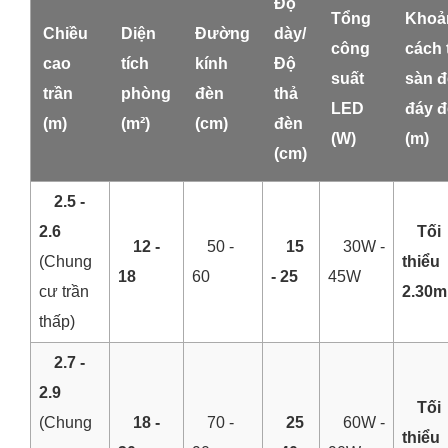
Độ
Tổng
Khoả
Chiều
Diện
Đường
dày/
công
cách 
cao
tích
kính
Độ
suất
sàn 
trần
phòng
đèn
thả
LED
đáy 
(m)
(m²)
(cm)
đèn
(W)
(m)
(cm)
2.5 -
2.6
Tối
12 -
50 -
15
30W -
(Chung
thiểu
18
60
- 25
45W
cư trần
2.30m
thấp)
2.7 -
2.9
Tối
(Chung
18 -
70 -
25
60W -
thiểu