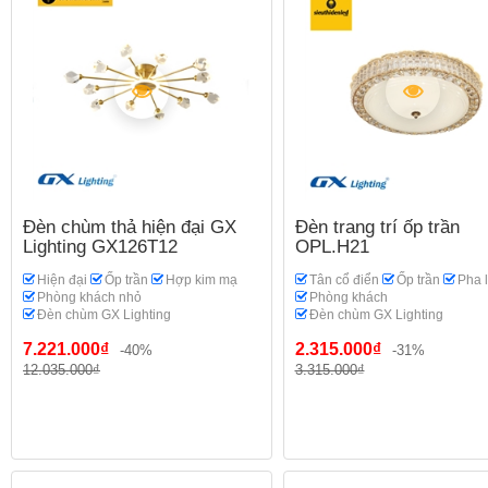
Đèn chùm thả hiện đại GX
Đèn trang trí ốp trần
Lighting GX126T12
OPL.H21
Hiện đại
Ốp trần
Hợp kim mạ
Tân cổ điển
Ốp trần
Pha 
Phòng khách nhỏ
Phòng khách
Đèn chùm GX Lighting
Đèn chùm GX Lighting
7.221.000₫
2.315.000₫
-40%
-31%
12.035.000₫
3.315.000₫