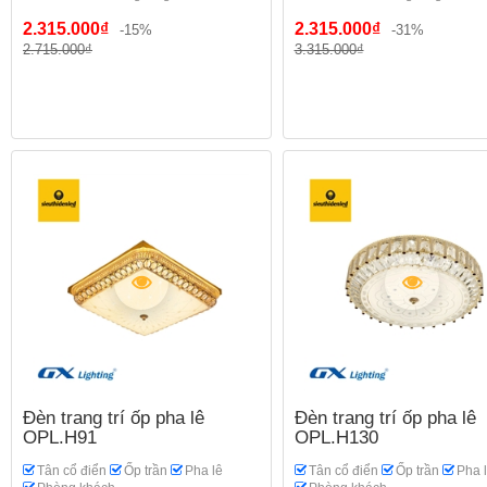
2.315.000₫
2.315.000₫
-15%
-31%
2.715.000₫
3.315.000₫
Đèn trang trí ốp pha lê
Đèn trang trí ốp pha lê
OPL.H91
OPL.H130
Tân cổ điển
Ốp trần
Pha lê
Tân cổ điển
Ốp trần
Pha 