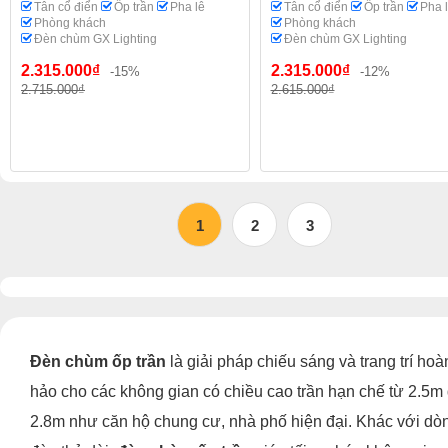
Tân cổ điển
Ốp trần
Pha lê
Tân cổ điển
Ốp trần
Pha 
Phòng khách
Phòng khách
Đèn chùm GX Lighting
Đèn chùm GX Lighting
2.315.000₫
2.315.000₫
-15%
-12%
2.715.000₫
2.615.000₫
1
2
3
Đèn chùm ốp trần
là giải pháp chiếu sáng và trang trí hoà
hảo cho các không gian có chiều cao trần hạn chế từ 2.5m
2.8m như căn hộ chung cư, nhà phố hiện đại. Khác với dò