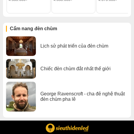
Đèn chùm pha lê
,
Đèn chùm phòng khách
,
Đèn chùm đèn chùm gx lighting
Cẩm nang đèn chùm
Lịch sử phát triển của đèn chùm
Chiếc đèn chùm đắt nhất thế giới
George Ravenscroft - cha đẻ nghệ thuật
đèn chùm pha lê