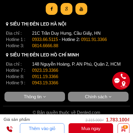
SIÊU THỊ ĐÈN LED HÀ NỘI
Địa chỉ :
21C Trần Duy Hưng, Cầu Giấy, HN
Hotline 1 :
0933.66.5115
- Hotline 2:
0911.91.3366
Hotline 3:
0814.6666.88
SIÊU THỊ ĐÈN LED HỒ CHÍ MINH
Địa chỉ :
148 Nguyễn Hoàng, P. AN Phú, Quận 2, HCM
Hotline 7 :
0923.19.3366
Hotline 8:
0911.19.3366
Hotline 9 :
0943.19.3366
Thông tin
Chính sách
© Bản quyền thuộc về Denled.com
Giá sản phẩm
1.783.100₫
2.315.000₫
0
Thêm vào giỏ
Mua ngay