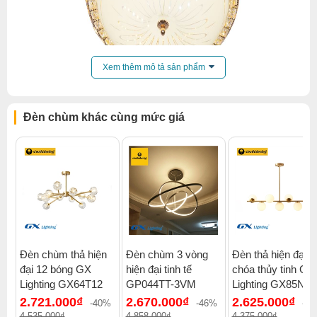
Xem thêm mô tả sản phẩm
Đèn chùm khác cùng mức giá
Đèn chùm thả hiện
Đèn chùm 3 vòng
Đèn thả hiện đại
đại 12 bóng GX
hiện đại tinh tế
chóa thủy tinh GX
Click để xem thêm chiết khấu, quà tặng và khuyến mãi của
Lighting GX64T12
GP044TT-3VM
Lighting GX85N7
đèn chùm
.
2.721.000₫
2.670.000₫
2.625.000₫
-40%
-46%
-4
Xem thêm:
Đèn chùm tân cổ điển
,
Đèn chùm ốp trần
,
4.535.000₫
4.858.000₫
4.375.000₫