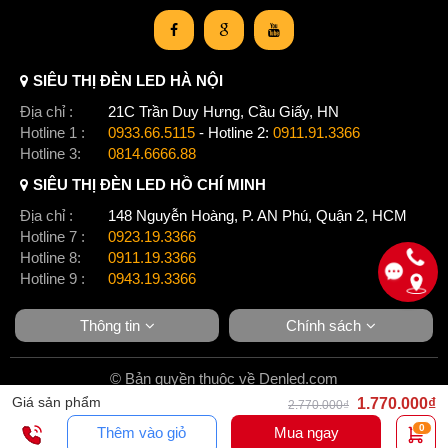
SIÊU THỊ ĐÈN LED HÀ NỘI
Địa chỉ :
21C Trần Duy Hưng, Cầu Giấy, HN
Hotline 1 :
0933.66.5115
- Hotline 2:
0911.91.3366
Hotline 3:
0814.6666.88
SIÊU THỊ ĐÈN LED HỒ CHÍ MINH
Địa chỉ :
148 Nguyễn Hoàng, P. AN Phú, Quận 2, HCM
Hotline 7 :
0923.19.3366
Hotline 8:
0911.19.3366
Hotline 9 :
0943.19.3366
Thông tin
Chính sách
© Bản quyền thuộc về Denled.com
Giá sản phẩm
1.770.000₫
2.770.000₫
0
Thêm vào giỏ
Mua ngay