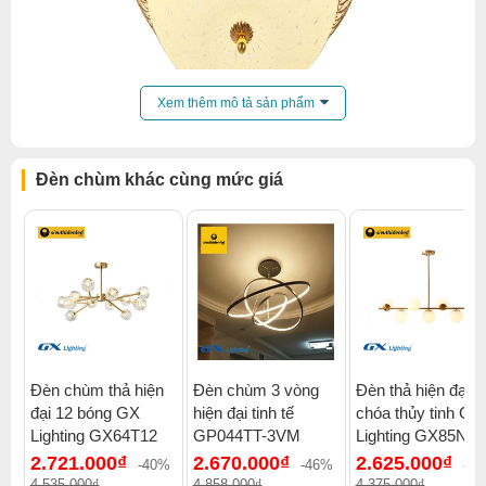
Xem thêm mô tả sản phẩm
Đèn chùm khác cùng mức giá
Đèn chùm thả hiện
Đèn chùm 3 vòng
Đèn thả hiện đại
đại 12 bóng GX
hiện đại tinh tế
chóa thủy tinh GX
Click để xem thêm chiết khấu, quà tặng và khuyến mãi của
Lighting GX64T12
GP044TT-3VM
Lighting GX85N7
đèn chùm
.
2.721.000₫
2.670.000₫
2.625.000₫
-40%
-46%
-4
Xem thêm:
Đèn chùm tân cổ điển
,
Đèn chùm ốp trần
,
4.535.000₫
4.858.000₫
4.375.000₫