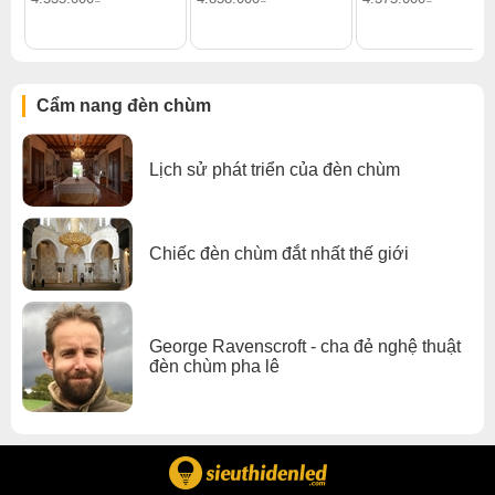
Đèn chùm pha lê
,
Đèn chùm phòng khách
,
Đèn chùm đèn chùm gx lighting
Cẩm nang đèn chùm
Lịch sử phát triển của đèn chùm
Chiếc đèn chùm đắt nhất thế giới
George Ravenscroft - cha đẻ nghệ thuật
đèn chùm pha lê