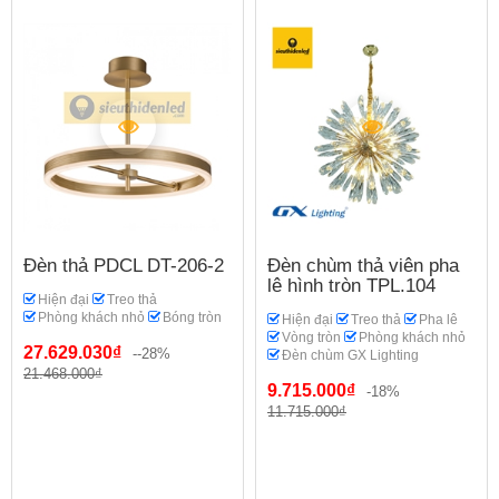
Đèn thả PDCL DT-206-2
Đèn chùm thả viên pha
lê hình tròn TPL.104
Hiện đại
Treo thả
Phòng khách nhỏ
Bóng tròn
Hiện đại
Treo thả
Pha lê
Vòng tròn
Phòng khách nhỏ
27.629.030₫
--28%
Đèn chùm GX Lighting
21.468.000₫
9.715.000₫
-18%
11.715.000₫