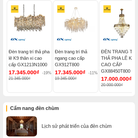
Đèn trang trí thả pha
Đèn trang trí thả
ĐÈN TRANG TRÍ
lê K9 thân xi cao
ngang cao cấp
THẢ PHA LÊ K9
cấp GX1213N1000
GX912T800
CAO CẤP
GX88450T800
17.345.000₫
17.345.000₫
-19%
-11%
17.000.000₫
21.345.000₫
19.345.000₫
-
20.000.000₫
Cẩm nang đèn chùm
Lịch sử phát triển của đèn chùm