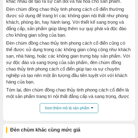
khác nhau để tạo ra sự cân đối và hài hòa cho sản phẩm.
Đèn chùm đồng chao thủy tinh phong cách cổ điển thường
được sử dụng để trang trí các không gian nội thất như phòng
khách, phòng ăn, hay hành lang. Với thiết kế sang trọng và
đẳng cấp, sản phẩm giúp tăng thêm sự quý phái và độc đáo
cho không gian sống của bạn.
Đèn chùm đồng chao thủy tinh phong cách cổ điển cũng có
thể được sử dụng trong các không gian công cộng như khách
sạn, nhà hàng, hoặc các không gian trưng bày sản phẩm. Với
sự độc đáo và sang trọng của sản phẩm, đèn chùm đồng
chao thủy tinh phong cách cổ điển giúp tạo ra sự chuyên
nghiệp và tạo nên một ấn tượng đầu tiên tuyệt vời với khách
hàng của bạn.
Tóm lại, đèn chùm đồng chao thủy tinh phong cách cổ điển là
một sản phẩm trang trí nội thất đẳng cấp và sang trọng, được
sử dụng rộng rãi trong các không gian nội thất và công cộng
Xem thêm mô tả sản phẩm
để tạo ra sự quý phái và độc đáo cho không gian sống và làm
việc.
Đèn chùm khác cùng mức giá