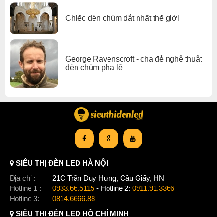
Chiếc đèn chùm đắt nhất thế giới
George Ravenscroft - cha đẻ nghệ thuật
đèn chùm pha lê
SIÊU THỊ ĐÈN LED HÀ NỘI
Địa chỉ :
21C Trần Duy Hưng, Cầu Giấy, HN
Hotline 1 :
0933.66.5115
- Hotline 2:
0911.91.3366
Hotline 3:
0814.6666.88
SIÊU THỊ ĐÈN LED HỒ CHÍ MINH