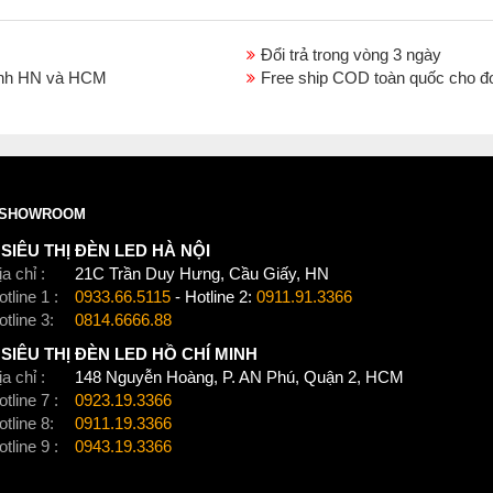
Đổi trả trong vòng 3 ngày
thành HN và HCM
Free ship COD toàn quốc cho đ
SHOWROOM
SIÊU THỊ ĐÈN LED HÀ NỘI
a chỉ :
21C Trần Duy Hưng, Cầu Giấy, HN
tline 1 :
0933.66.5115
- Hotline 2:
0911.91.3366
otline 3:
0814.6666.88
SIÊU THỊ ĐÈN LED HỒ CHÍ MINH
a chỉ :
148 Nguyễn Hoàng, P. AN Phú, Quận 2, HCM
tline 7 :
0923.19.3366
otline 8:
0911.19.3366
tline 9 :
0943.19.3366