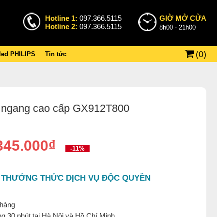
Hotline 1:
097.366.5115
GIỜ MỞ CỬA
Hotline 2:
097.366.5115
8h00 - 21h00
(
0
)
 led PHILIPS
Tin tức
hả ngang cao cấp GX912T800
345.000₫
-11%
 THƯỞNG THỨC DỊCH VỤ ĐỘC QUYỀN
 hàng
g 30 phút tại Hà Nội và Hồ Chí Minh