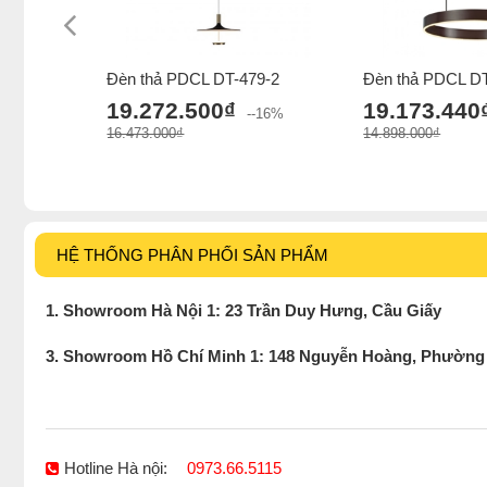
Đèn thả PDCL DT-479-2
Đèn thả PDCL DT
19.272.500₫
19.173.440
--16%
16.473.000₫
14.898.000₫
HỆ THỐNG PHÂN PHỐI SẢN PHẨM
1. Showroom Hà Nội 1: 23 Trần Duy Hưng, Cầu Giấy
3. Showroom Hồ Chí Minh 1: 148 Nguyễn Hoàng, Phường
Hotline Hà nội:
0973.66.5115