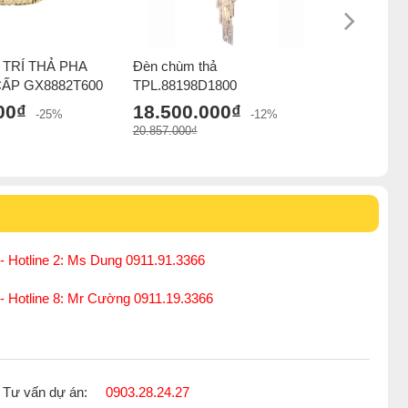
TRÍ THẢ PHA
Đèn chùm thả
Đèn chùm
CẤP GX8882T600
TPL.88198D1800
18.500
00₫
18.500.000₫
20.857.000
-25%
-12%
20.857.000₫
- Hotline 2: Ms Dung 0911.91.3366
 - Hotline 8: Mr Cường 0911.19.3366
Tư vấn dự án:
0903.28.24.27