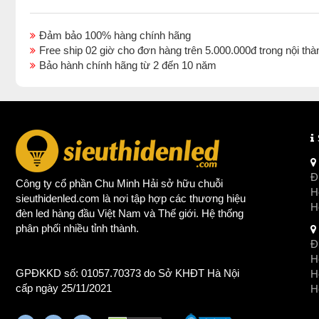
Đảm bảo 100% hàng chính hãng
Free ship 02 giờ cho đơn hàng trên 5.000.000đ trong nội 
Bảo hành chính hãng từ 2 đến 10 năm
Đị
Công ty cổ phần Chu Minh Hải sở hữu chuỗi
Ho
sieuthidenled.com là nơi tập hợp các thương hiệu
H
đèn led
hàng đầu Việt Nam và Thế giới. Hệ thống
phân phối nhiều tỉnh thành.
Đị
Ho
GPĐKKD số: 01057.70373 do Sở KHĐT Hà Nội
H
cấp ngày 25/11/2021
Ho