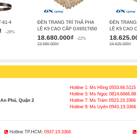
-61-4
ĐÈN TRANG TRÍ THẢ PHA
ĐÈN TRANG 
LÊ K9 CAO CẤP GX691T650
LÊ K9 CAO 
₫
--28%
18.680.000₫
18.625.0
-22%
23.680.000₫
24.625.000₫
Hotline 1: Ms Hồng 0933.66.5115 
Hotline 3: Ms Ngọc 0814.6666.88
 An Phú, Quận 2
Hotline 7: Ms Trâm 0923.19.3366
Hotline 9: Ms Uyên 0943.19.3366
Hotline TP.HCM:
0937.19.3366