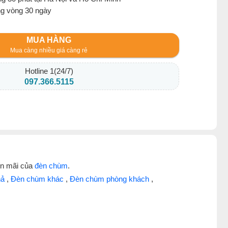
ng vòng 30 ngày
MUA HÀNG
Mua càng nhiều giá càng rẻ
Hotline 1(24/7)
097.366.5115
ến mãi của
đèn chùm
.
hả
,
Đèn chùm khác
,
Đèn chùm phòng khách
,