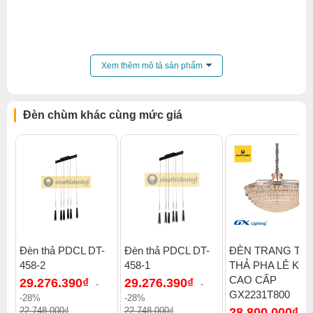
Xem thêm mô tả sản phẩm
Đèn chùm khác cùng mức giá
Đèn thả PDCL DT-
Đèn thả PDCL DT-
ĐÈN TRANG TRÍ
458-2
458-1
THẢ PHA LÊ K9
CAO CẤP
29.276.390₫
29.276.390₫
-
-
GX2231T800
-28%
-28%
22.748.000₫
22.748.000₫
28.800.000₫