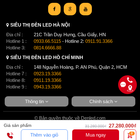
SIÊU THỊ ĐÈN LED HÀ NỘI
Địa chỉ :
21C Trần Duy Hưng, Cầu Giấy, HN
Hotline 1 :
0933.66.5115
- Hotline 2:
0911.91.3366
Hotline 3:
0814.6666.88
SIÊU THỊ ĐÈN LED HỒ CHÍ MINH
Địa chỉ :
148 Nguyễn Hoàng, P. AN Phú, Quận 2, HCM
Hotline 7 :
0923.19.3366
Hotline 8:
0911.19.3366
Hotline 9 :
0943.19.3366
Thông tin
Chính sách
© Bản quyền thuộc về Denled.com
Giá sản phẩm
27.280.000₫
31.280.000₫
0
Thêm vào giỏ
Mua ngay