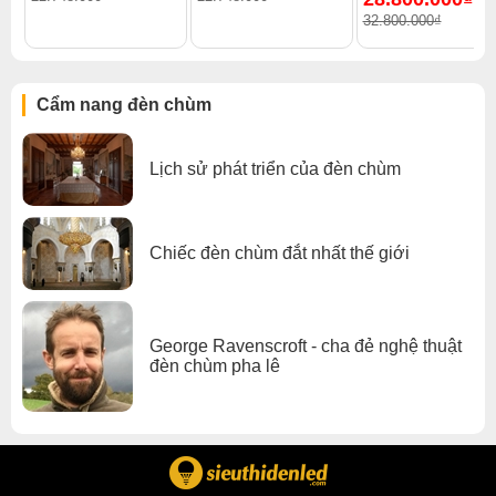
-
32.800.000₫
Cẩm nang đèn chùm
Lịch sử phát triển của đèn chùm
Chiếc đèn chùm đắt nhất thế giới
George Ravenscroft - cha đẻ nghệ thuật
đèn chùm pha lê