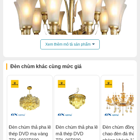
Xem thêm mô tả sản phẩm
Đèn chùm khác cùng mức giá
Đèn chùm thả pha lê
Đèn chùm thả pha lê
Đèn chùm đồng
thép DVD mạ vàng
mã thép DVD
chao đèn đá thả
Click để xem thêm chiết khấu, quà tặng và khuyến mãi của