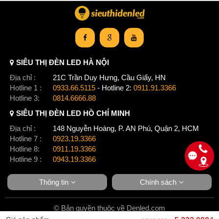
SIÊU THỊ ĐÈN LED HÀ NỘI
Địa chỉ :
21C Trần Duy Hưng, Cầu Giấy, HN
Hotline 1 :
0933.66.5115
- Hotline 2:
0911.91.3366
Hotline 3:
0814.6666.88
SIÊU THỊ ĐÈN LED HỒ CHÍ MINH
Địa chỉ :
148 Nguyễn Hoàng, P. AN Phú, Quận 2, HCM
Hotline 7 :
0923.19.3366
Hotline 8:
0911.19.3366
Hotline 9 :
0943.19.3366
Thông tin
Chính sách
© Bản quyền thuộc về Denled.com