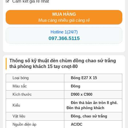
Cam kết giá rẻ nhất
MUA HÀNG
Mua càng nhiều giá càng rẻ
Hotline 1(24/7)
097.366.5115
Thông số kỹ thuật đèn chùm đồng chao sứ trắng
thả phòng khách 15 tay cnqt-80
Loại bóng
Bóng E27 X 15
Màu sắc
Đồng
Kích thước
D900 x C900
Đèn thả bàn ăn tròn 8 ghế.
Kiểu
Đèn thả phòng khách
Vật liệu
Đồng, chao sứ trắng
Nguồn điện áp
AC/DC