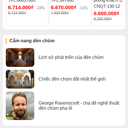
TPL.6603T600
TPL.08T600
phòng khách 12 t
đèn chùm
.
CNQT-130-12
6.714.000₫
6.670.000₫
-23%
-11%
Xem thêm:
Đèn chùm tân cổ điển
,
Đèn chùm treo thả
,
6.600.000₫
8.714.000₫
7.420.000₫
-2
Đèn chùm đồng
,
Đèn chùm phòng khách
,
8.250.000₫
Đèn chùm đèn chùm gx lighting
Cẩm nang đèn chùm
Lịch sử phát triển của đèn chùm
Chiếc đèn chùm đắt nhất thế giới
George Ravenscroft - cha đẻ nghệ thuật
đèn chùm pha lê