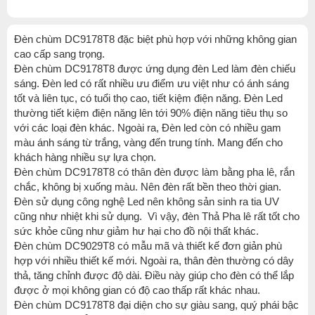
Đèn chùm DC9178T8 đặc biệt phù hợp với những không gian
cao cấp sang trọng.
Đèn chùm DC9178T8 được ứng dụng đèn Led làm đèn chiếu
sáng. Đèn led có rất nhiều ưu điểm ưu việt như có ánh sáng
tốt và liên tục, có tuổi thọ cao, tiết kiệm điện năng. Đèn Led
thường tiết kiệm điện năng lên tới 90% điện năng tiêu thụ so
với các loại đèn khác. Ngoài ra, Đèn led còn có nhiều gam
màu ánh sáng từ trắng, vàng đến trung tính. Mang đến cho
khách hàng nhiều sự lựa chọn.
Đèn chùm DC9178T8 có thân đèn được làm bằng pha lê, rắn
chắc, không bị xuống màu. Nên đèn rất bền theo thời gian.
Đèn sử dụng công nghệ Led nên không sản sinh ra tia UV
cũng như nhiệt khi sử dụng. Vì vậy, đèn Thả Pha lê rất tốt cho
sức khỏe cũng như giảm hư hại cho đồ nội thất khác.
Đèn chùm DC9029T8 có mẫu mã và thiết kế đơn giản phù
hợp với nhiều thiết kế mới. Ngoài ra, thân đèn thường có dây
thả, tăng chỉnh được độ dài. Điều này giúp cho đèn có thể lắp
được ở mọi không gian có độ cao thấp rất khác nhau.
Đèn chùm DC9178T8 đại diện cho sự giàu sang, quý phái bậc