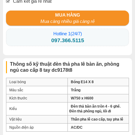
Cam kết giá rẻ nhất
MUA HÀNG
Mua càng nhiều giá càng rẻ
Hotline 1(24/7)
097.366.5115
Thông số kỹ thuật đèn thả pha lê bàn ăn, phòng
ngủ cao cấp 8 tay dc9178t8
Loại bóng
Bóng E14 X 8
Màu sắc
Trắng
Kích thước
W750 x H600
Đèn thả bàn ăn tròn 4 - 6 ghế.
Kiểu
Đèn thả phòng ngủ, lối đi
Vật liệu
Thân pha lê cao cấp, tay pha lê
Nguồn điện áp
AC/DC