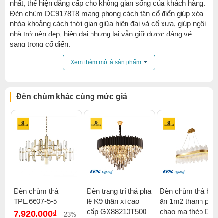
nhất, thể hiện đẳng cấp cho không gian sống của khách hàng.
Đèn chùm DC9178T8 mang phong cách tân cổ điển giúp xóa
nhòa khoảng cách thời gian giữa hiện đại và cổ xưa, giúp ngôi
nhà trở nên đẹp, hiện đại nhưng lại vẫn giữ được dáng vẻ
sang trọng cổ điển.
Xem thêm mô tả sản phẩm
Đèn chùm khác cùng mức giá
Đèn chùm thả
Đèn trang trí thả pha
Đèn chùm thả bàn
TPL.6607-5-5
lê K9 thân xi cao
ăn 1m2 thanh pha 
cấp GX88210T500
chao mạ thép DV
7.920.000₫
-23%