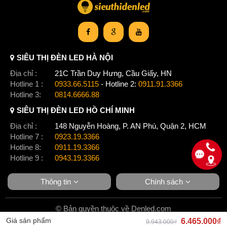
Click để xem thêm chiết khấu, quà tặng và khuyến mãi của
đèn chùm
.
Xem thêm:
Đèn chùm cổ điển
,
Đèn chùm treo thả
,
Đèn chùm pha lê
,
Đèn chùm phòng khách
,
Đèn chùm đèn chùm gx lighting
SIÊU THỊ ĐÈN LED HÀ NỘI
Địa chỉ :
21C Trần Duy Hưng, Cầu Giấy, HN
Hotline 1 :
0933.66.5115
- Hotline 2:
0911.91.3366
Hotline 3:
0814.6666.88
SIÊU THỊ ĐÈN LED HỒ CHÍ MINH
Địa chỉ :
148 Nguyễn Hoàng, P. AN Phú, Quận 2, HCM
Hotline 7 :
0923.19.3366
Hotline 8:
0911.19.3366
Hotline 9 :
0943.19.3366
Thông tin
Chính sách
© Bản quyền thuộc về Denled.com
Giá sản phẩm
6.465.000₫
9.943.000₫