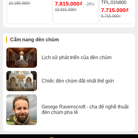
TPL.01N800
7.815.000₫
10.285.000₫
-28%
7.715.000₫
10.815.000₫
-2
9.715.000₫
Cẩm nang đèn chùm
Lịch sử phát triển của đèn chùm
Chiếc đèn chùm đắt nhất thế giới
George Ravenscroft - cha đẻ nghệ thuật
đèn chùm pha lê