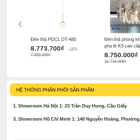
Đèn thả PDCL DT-485
Đèn thả phòng kh
pha lê K9 cao cấ
8.773.700₫
--16%
8.750.000₫
7.499.000₫
15.714.000₫
HỆ THỐNG PHÂN PHỐI SẢN PHẨM
1. Showroom Hà Nội 1: 23 Trần Duy Hưng, Cầu Giấy
3. Showroom Hồ Chí Minh 1: 148 Nguyễn Hoàng, Phường