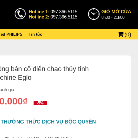
Hotline 1:
097.366.5115
GIỜ MỞ CỬA
Hotline 2:
097.366.5115
8h00 - 21h00
(
0
)
 led PHILIPS
Tin tức
ng bán cổ điển chao thủy tinh
chine Eglo
ánh giá
0.000₫
-5%
 THƯỞNG THỨC DỊCH VỤ ĐỘC QUYỀN