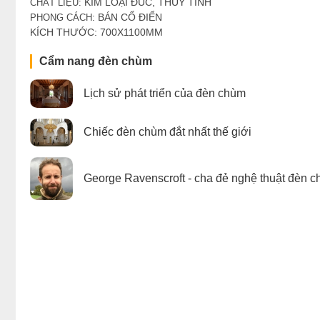
KIM LOẠI ĐÚC, THỦY TINH
CHẤT LIỆU:
BÁN CỔ ĐIỂN
PHONG CÁCH:
KÍCH THƯỚC: 700X1100MM
Cẩm nang đèn chùm
Lịch sử phát triển của đèn chùm
Chiếc đèn chùm đắt nhất thế giới
George Ravenscroft - cha đẻ nghệ thuật đèn c