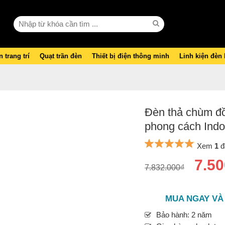
 trang trí
Quạt trần đèn
Thiết bị điện thông minh
Linh kiện đèn
Đèn thả chùm đồ
phong cách Indo
Xem
1
đ
7.50
7.832.000₫
MUA NGAY VÀ
Bảo hành: 2 năm