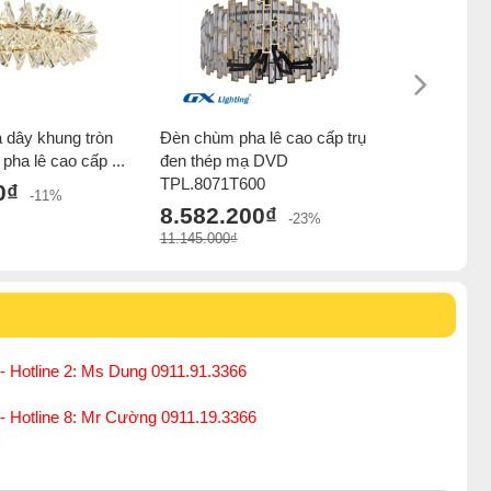
 dây khung tròn
Đèn chùm pha lê cao cấp trụ
Đèn chùm 
ha lê cao cấp ...
đen thép mạ DVD
khách pha
TPL.8071T600
...
0₫
-11%
8.582.200₫
8.581.
-23%
11.145.000₫
11.145.000
- Hotline 2: Ms Dung 0911.91.3366
 - Hotline 8: Mr Cường 0911.19.3366