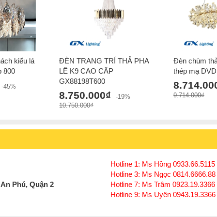
ách kiểu lá
ĐÈN TRANG TRÍ THẢ PHA
Đèn chùm thả
p 800
LÊ K9 CAO CẤP
thép mạ DVD p
GX88198T600
8.714.00
-45%
8.750.000₫
9.714.000₫
-19%
10.750.000₫
Hotline 1: Ms Hồng 0933.66.5115 
Hotline 3: Ms Ngọc 0814.6666.88
 An Phú, Quận 2
Hotline 7: Ms Trâm 0923.19.3366
Hotline 9: Ms Uyên 0943.19.3366