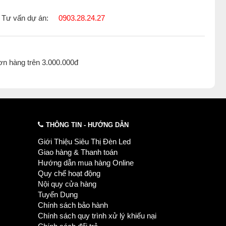
Tư vấn dự án:
0903.28.24.27
ơn hàng trên 3.000.000đ
ến mãi của
đèn chùm
.
o thả
,
Đèn chùm hợp kim mạ
,
Đèn chùm phòng thờ
THÔNG TIN - HƯỚNG DẪN
Giới Thiệu Siêu Thị Đèn Led
Giao hàng & Thanh toán
Hướng dẫn mua hàng Online
Quy chế hoạt động
Nội quy cửa hàng
Tuyển Dụng
Chính sách bảo hành
Chính sách quy trình xử lý khiếu nại