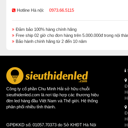
Hotline Hà nội:
0973.66.5115
Đảm bảo 100% hàng chính hãng
Free ship 02 giờ cho đơn hàng trên 5.000.000đ trong nội 
Bảo hành chính hãng từ 2 đến 10 năm
Đị
Công ty cổ phần Chu Minh Hải sở hữu chuỗi
Ho
sieuthidenled.com là nơi tập hợp các thương hiệu
H
đèn led
hàng đầu Việt Nam và Thế giới. Hệ thống
phân phối nhiều tỉnh thành.
Đị
Ho
GPĐKKD số: 01057.70373 do Sở KHĐT Hà Nội
H