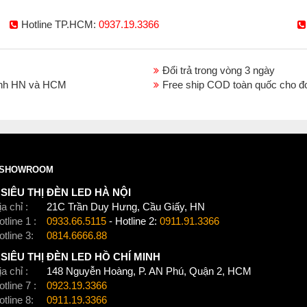
Hotline TP.HCM:
0937.19.3366
Đổi trả trong vòng 3 ngày
thành HN và HCM
Free ship COD toàn quốc cho đ
Click để xem thêm chiết khấu, quà tặng và khuy
Xem thêm:
Đèn chùm tân cổ điển
,
Đèn chùm tre
SHOWROOM
SIÊU THỊ ĐÈN LED HÀ NỘI
a chỉ :
21C Trần Duy Hưng, Cầu Giấy, HN
tline 1 :
0933.66.5115
- Hotline 2:
0911.91.3366
otline 3:
0814.6666.88
SIÊU THỊ ĐÈN LED HỒ CHÍ MINH
a chỉ :
148 Nguyễn Hoàng, P. AN Phú, Quận 2, HCM
tline 7 :
0923.19.3366
otline 8:
0911.19.3366