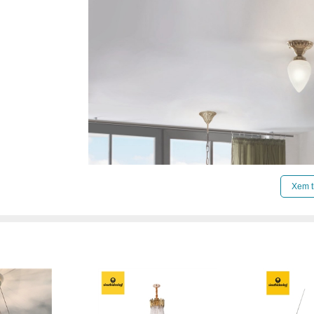
Xem t