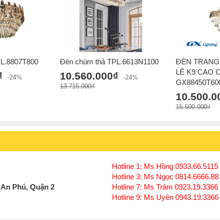
PL.8807T800
Đèn chùm thả TPL.6613N1100
ĐÈN TRANG 
LÊ K9 CAO 
₫
10.560.000₫
-24%
-24%
GX88450T60
13.715.000₫
10.500.0
15.500.000₫
Hotline 1: Ms Hồng 0933.66.5115 
Hotline 3: Ms Ngọc 0814.6666.88
 An Phú, Quận 2
Hotline 7: Ms Trâm 0923.19.3366
Hotline 9: Ms Uyên 0943.19.3366