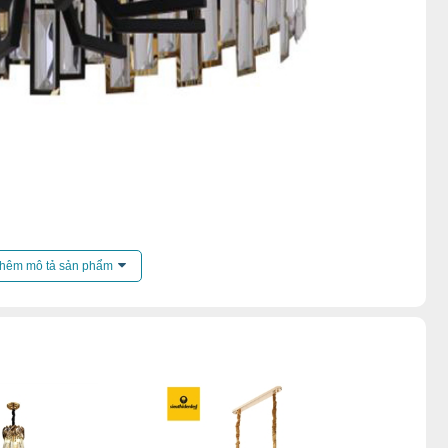
ến mãi của
đèn chùm
.
hêm mô tả sản phẩm
hả
,
Đèn chùm pha lê
,
Đèn chùm sảnh khách sạn
,