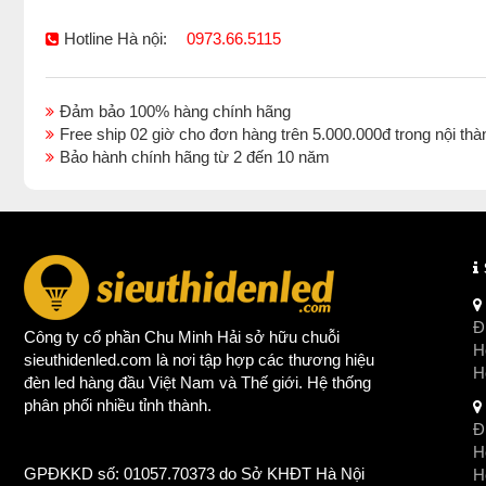
Hotline Hà nội:
0973.66.5115
Đảm bảo 100% hàng chính hãng
Free ship 02 giờ cho đơn hàng trên 5.000.000đ trong nội 
Bảo hành chính hãng từ 2 đến 10 năm
Đị
Công ty cổ phần Chu Minh Hải sở hữu chuỗi
Ho
sieuthidenled.com là nơi tập hợp các thương hiệu
H
đèn led
hàng đầu Việt Nam và Thế giới. Hệ thống
phân phối nhiều tỉnh thành.
Đị
Ho
GPĐKKD số: 01057.70373 do Sở KHĐT Hà Nội
H