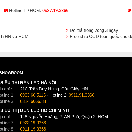
Hotline TP.HCM:
0937.19.3366
Đổi trả trong vòng 3 ngày
thành HN và HCM
Free ship COD toàn quốc cho đ
SHOWROOM
SIÊU THỊ ĐÈN LED HÀ NỘI
a chỉ :
21C Trần Duy Hưng, Cầu Giấy, HN
tline 1 :
0933.66.5115
- Hotline 2:
0911.91.3366
otline 3:
0814.6666.88
SIÊU THỊ ĐÈN LED HỒ CHÍ MINH
a chỉ :
148 Nguyễn Hoàng, P. AN Phú, Quận 2, HCM
tline 7 :
0923.19.3366
otline 8:
0911.19.3366