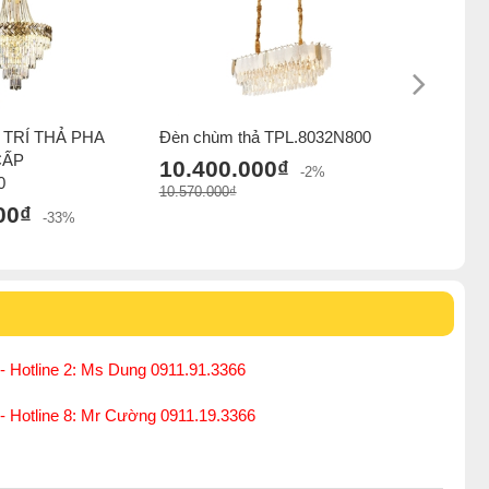
TRÍ THẢ PHA
Đèn chùm thả TPL.8032N800
Đèn chùm
CẤP
10.400.000₫
10.340
-2%
0
10.570.000₫
13.430.000
00₫
-33%
- Hotline 2: Ms Dung 0911.91.3366
 - Hotline 8: Mr Cường 0911.19.3366