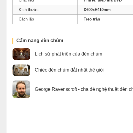
Chât liệu
Pha lê, thép mạ DVD
Kích thước
D600xH410mm
Cách lắp
Treo trần
Cẩm nang đèn chùm
Lịch sử phát triển của đèn chùm
Chiếc đèn chùm đắt nhất thế giới
George Ravenscroft - cha đẻ nghệ thuật đèn c