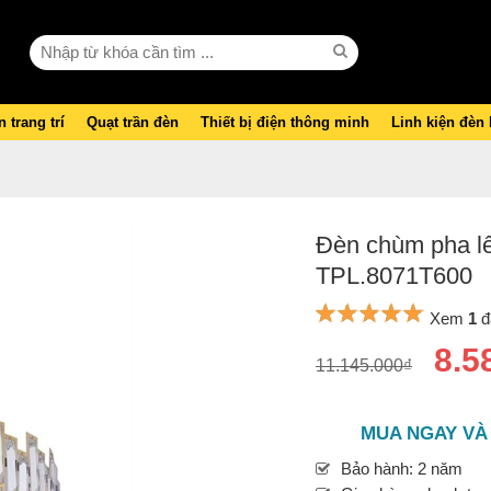
 trang trí
Quạt trần đèn
Thiết bị điện thông minh
Linh kiện đèn
Đèn chùm pha lê
TPL.8071T600
Xem
1
đ
8.5
11.145.000₫
MUA NGAY VÀ
Bảo hành: 2 năm