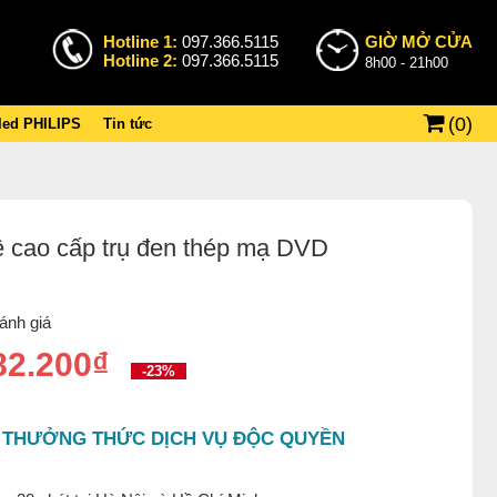
Hotline 1:
097.366.5115
GIỜ MỞ CỬA
Hotline 2:
097.366.5115
8h00 - 21h00
(
0
)
 led PHILIPS
Tin tức
 cao cấp trụ đen thép mạ DVD
ánh giá
82.200₫
-23%
 THƯỞNG THỨC DỊCH VỤ ĐỘC QUYỀN