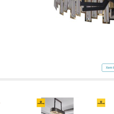
Click để xem thêm chiết khấu, quà tặng và khuy
Xem t
Xem thêm:
Đèn chùm hiện đại
,
Đèn chùm treo t
Đèn chùm đèn chùm gx lighting