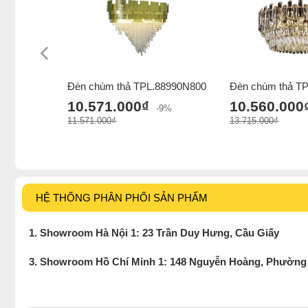
Đèn chùm thả TPL.88990N800
Đèn chùm thả T
10.571.000₫
10.560.000
-9%
11.571.000₫
13.715.000₫
HỆ THỐNG PHÂN PHỐI SẢN PHẨM
1. Showroom Hà Nội 1: 23 Trần Duy Hưng, Cầu Giấy
3. Showroom Hồ Chí Minh 1: 148 Nguyễn Hoàng, Phường