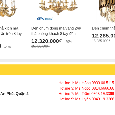
hả xích mạ
Đèn chùm đòng mạ vàng 24K
Đèn chùm th
ăn tròn 8 tay
thả phòng khách 8 tay đèn ...
12.285.0
12.320.000₫
13.285.000₫
-20%
₫
15.400.000₫
-20%
Hotline 1: Ms Hồng 0933.66.5115 
Hotline 3: Ms Ngọc 0814.6666.88
 An Phú, Quận 2
Hotline 7: Ms Trâm 0923.19.3366
Hotline 9: Ms Uyên 0943.19.3366