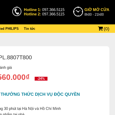
Hotline 1:
097.366.5115
GIỜ MỞ CỬA
Hotline 2:
097.366.5115
8h00 - 21h00
(
0
)
 led PHILIPS
Tin tức
PL.8807T800
ánh giá
560.000₫
-24%
 THƯỞNG THỨC DỊCH VỤ ĐỘC QUYỀN
g 30 phút tại Hà Nội và Hồ Chí Minh
ản phẩm tại nhà