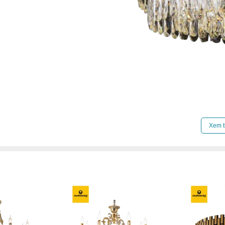
Click để xem thêm chiết khấu, quà tặng và khuy
Xem t
Xem thêm:
Đèn chùm hiện đại
,
Đèn chùm treo t
Đèn chùm đèn chùm gx lighting