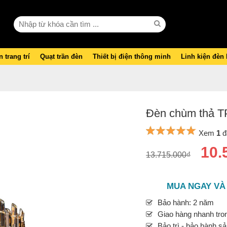
 trang trí
Quạt trần đèn
Thiết bị điện thông minh
Linh kiện đèn
Đèn chùm thả T
Xem
1
đ
10.
13.715.000₫
MUA NGAY VÀ
Bảo hành: 2 năm
Giao hàng nhanh tron
Bảo trì - bảo hành s