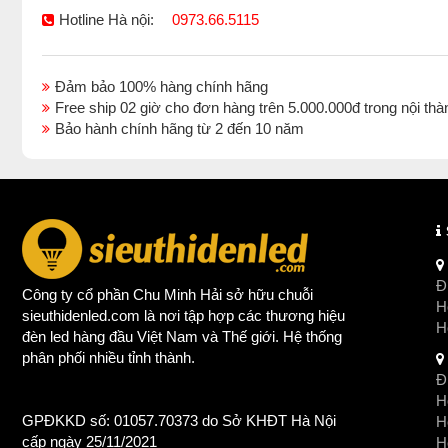
Hotline Hà nội:
0973.66.5115
Đảm bảo 100% hàng chính hãng
Free ship 02 giờ cho đơn hàng trên 5.000.000đ trong nội 
Bảo hành chính hãng từ 2 đến 10 năm
Đị
Công ty cổ phần Chu Minh Hải sở hữu chuỗi
Ho
sieuthidenled.com là nơi tập hợp các thương hiệu
H
đèn led
hàng đầu Việt Nam và Thế giới. Hệ thống
phân phối nhiều tỉnh thành.
Đị
Ho
GPĐKKD số: 01057.70373 do Sở KHĐT Hà Nội
H
cấp ngày 25/11/2021
Ho