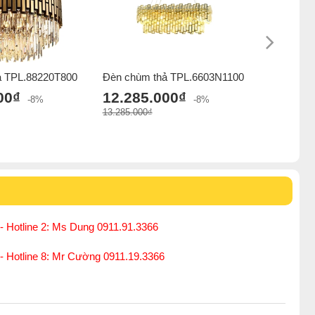
ả TPL.88220T800
Đèn chùm thả TPL.6603N1100
Đèn trang 
GX912T6
00₫
12.285.000₫
-8%
-8%
12.035
13.285.000₫
14.000.000
- Hotline 2: Ms Dung 0911.91.3366
 - Hotline 8: Mr Cường 0911.19.3366