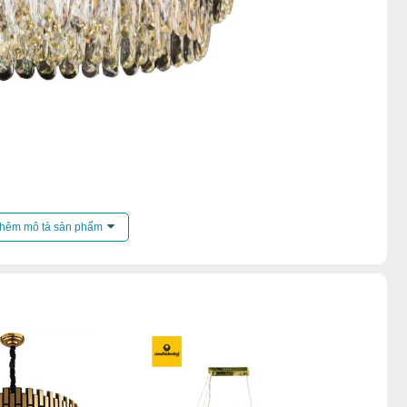
ến mãi của
đèn chùm
.
hêm mô tả sản phẩm
hả
,
Đèn chùm pha lê
,
Đèn chùm sảnh khách sạn
,