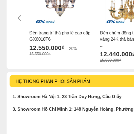
Đèn trang trí thả pha lê cao cấp
Đèn chùm đồng t
GX6018T6
vàng 24K thả bàn 
...
12.550.000₫
-20%
12.440.000
15.550.000₫
15.550.000₫
HỆ THỐNG PHÂN PHỐI SẢN PHẨM
1. Showroom Hà Nội 1: 23 Trần Duy Hưng, Cầu Giấy
3. Showroom Hồ Chí Minh 1: 148 Nguyễn Hoàng, Phường