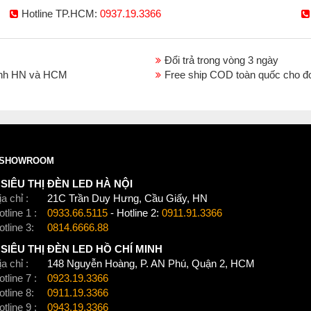
Hotline TP.HCM:
0937.19.3366
Đổi trả trong vòng 3 ngày
thành HN và HCM
Free ship COD toàn quốc cho đ
SHOWROOM
SIÊU THỊ ĐÈN LED HÀ NỘI
a chỉ :
21C Trần Duy Hưng, Cầu Giấy, HN
tline 1 :
0933.66.5115
- Hotline 2:
0911.91.3366
otline 3:
0814.6666.88
SIÊU THỊ ĐÈN LED HỒ CHÍ MINH
a chỉ :
148 Nguyễn Hoàng, P. AN Phú, Quận 2, HCM
tline 7 :
0923.19.3366
otline 8:
0911.19.3366
tline 9 :
0943.19.3366