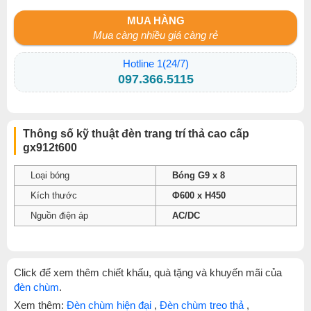
MUA HÀNG
Mua càng nhiều giá càng rẻ
Hotline 1(24/7)
097.366.5115
Thông số kỹ thuật đèn trang trí thả cao cấp
gx912t600
Loại bóng
Bóng G9 x 8
Kích thước
Φ600 x H450
Nguồn điện áp
AC/DC
Click để xem thêm chiết khấu, quà tặng và khuyến mãi của
đèn chùm
.
Xem thêm:
Đèn chùm hiện đại
,
Đèn chùm treo thả
,