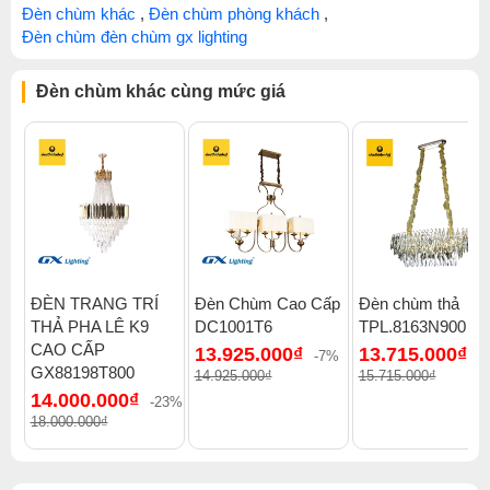
Đèn chùm khác
,
Đèn chùm phòng khách
,
Đèn chùm đèn chùm gx lighting
Đèn chùm khác cùng mức giá
ĐÈN TRANG TRÍ
Đèn Chùm Cao Cấp
Đèn chùm thả
THẢ PHA LÊ K9
DC1001T6
TPL.8163N900
CAO CẤP
13.925.000₫
13.715.000₫
-7%
-
GX88198T800
14.925.000₫
15.715.000₫
14.000.000₫
-23%
18.000.000₫