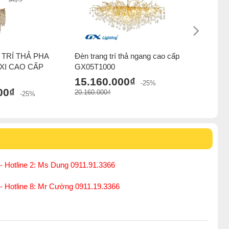
TRÍ THẢ PHA
Đèn trang trí thả ngang cao cấp
ĐÈN TRA
 XI CAO CẤP
GX05T1000
LÊ K9 T
GX6270T
15.160.000₫
-25%
00₫
15.000
20.160.000₫
-25%
20.000.000
- Hotline 2: Ms Dung 0911.91.3366
 - Hotline 8: Mr Cường 0911.19.3366