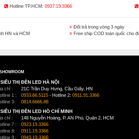
Hotline TP.HCM:
0937.19.3366
Đổi trả trong vòng 3 ngày
thành HN và HCM
Free ship COD toàn quốc cho đ
SHOWROOM
SIÊU THỊ ĐÈN LED HÀ NỘI
a chỉ :
21C Trần Duy Hưng, Cầu Giấy, HN
tline 1 :
0933.66.5115
- Hotline 2:
0911.91.3366
otline 3:
0814.6666.88
SIÊU THỊ ĐÈN LED HỒ CHÍ MINH
a chỉ :
148 Nguyễn Hoàng, P. AN Phú, Quận 2, HCM
tline 7 :
0923.19.3366
otline 8:
0911.19.3366
tline 9 :
0943.19.3366