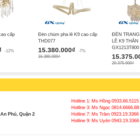
 cao cấp
Đèn chùm pha lê K9 cao cấp
ĐÈN TRANG 
THD077
LÊ K9 THÂN
GX1213T800
₫
15.380.000₫
-12%
-7%
15.375.0
16.380.000₫
20.375.000₫
Hotline 1: Ms Hồng 0933.66.5115 
Hotline 3: Ms Ngọc 0814.6666.88
 An Phú, Quận 2
Hotline 7: Ms Trâm 0923.19.3366
Hotline 9: Ms Uyên 0943.19.3366