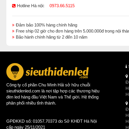
Hotline Hà nội:
0973.66.5115
Đảm bảo 100% hàng chính hãng
Free ship 02 giờ cho đơn hàng trên 5.000.000đ trong nội 
Bảo hành chính hãng từ 2 đến 10 năm
Đị
Công ty cổ phần Chu Minh Hải sở hữu chuỗi
Ho
sieuthidenled.com là nơi tập hợp các thương hiệu
H
đèn led
hàng đầu Việt Nam và Thế giới. Hệ thống
phân phối nhiều tỉnh thành.
Đị
Ho
GPĐKKD số: 01057.70373 do Sở KHĐT Hà Nội
H
cấp ngày 25/11/2021
Ho