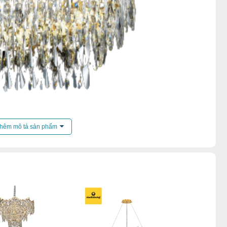
ến mãi của
đèn chùm
.
hêm mô tả sản phẩm
hả
,
Đèn chùm pha lê
,
Đèn chùm phòng khách
,