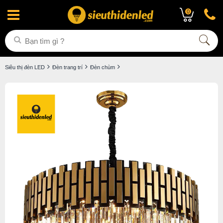
0
Siêu thị đèn LED
Đèn trang trí
Đèn chùm