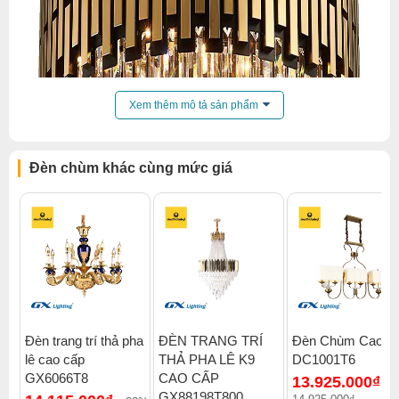
Xem thêm mô tả sản phẩm
Đèn chùm khác cùng mức giá
Đèn trang trí thả pha
ĐÈN TRANG TRÍ
Đèn Chùm Cao C
lê cao cấp
THẢ PHA LÊ K9
DC1001T6
Click để xem thêm chiết khấu, quà tặng và khuyến mãi của
GX6066T8
CAO CẤP
13.925.000₫
đèn chùm
.
-
GX88198T800