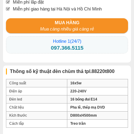
Miễn phí lắp đặt
Miễn phí giao hàng tại Hà Nội và Hồ Chí Minh
MUA HÀNG
Mua càng nhiều giá càng rẻ
Hotline 1(24/7)
097.366.5115
Thông số kỹ thuật đèn chùm thả tpl.88220t800
Công suất
16x5w
Điện áp
220-240V
Đèn led
16 bóng đui E14
Chât liệu
Pha lê, thép mạ DVD
Kích thước
D800xH500mm
Cách lắp
Treo trần