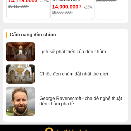
14.115.000₫
14.925.000₫
-23%
Xem thêm:
Đèn chùm hiện đại
,
Đèn chùm treo thả
,
14.000.000₫
18.115.000₫
-23%
Đèn chùm pha lê
,
Đèn chùm sảnh khách sạn
,
18.000.000₫
Đèn chùm đèn chùm gx lighting
Cẩm nang đèn chùm
Lịch sử phát triển của đèn chùm
Chiếc đèn chùm đắt nhất thế giới
George Ravenscroft - cha đẻ nghệ thuật
đèn chùm pha lê