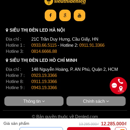
SIÊU THỊ ĐÈN LED HÀ NỘI
Địa chỉ :
21C Trần Duy Hưng, Cầu Giấy, HN
Hotline 1 :
0933.66.5115
- Hotline 2:
0911.91.3366
Hotline 3:
0814.6666.88
SIÊU THỊ ĐÈN LED HỒ CHÍ MINH
Địa chỉ :
148 Nguyễn Hoàng, P. AN Phú, Quận 2, HCM
Hotline 7 :
0923.19.3366
Hotline 8:
0911.19.3366
Hotline 9 :
0943.19.3366
Thông tin
Chính sách
© Bản quyền thuộc về Denled.com
Giá sản phẩm
12.285.000₫
13.285.000₫