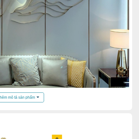
ến mãi của
đèn chùm
.
hêm mô tả sản phẩm
hả
,
Đèn chùm pha lê
,
Đèn chùm phòng khách
,