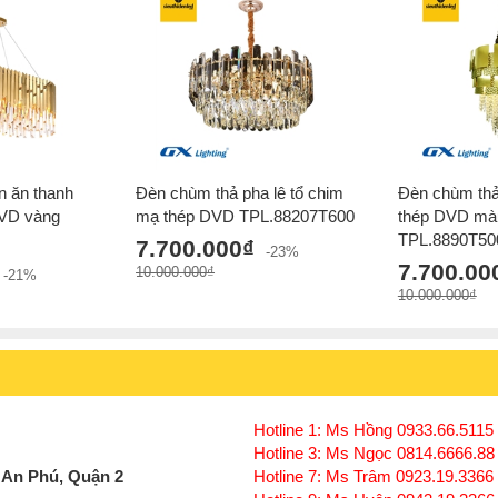
n ăn thanh
Đèn chùm thả pha lê tổ chim
Đèn chùm thả
DVD vàng
mạ thép DVD TPL.88207T600
thép DVD mà
TPL.8890T50
7.700.000₫
-23%
7.700.00
10.000.000₫
-21%
10.000.000₫
Hotline 1: Ms Hồng 0933.66.5115 
Hotline 3: Ms Ngọc 0814.6666.88
 An Phú, Quận 2
Hotline 7: Ms Trâm 0923.19.3366