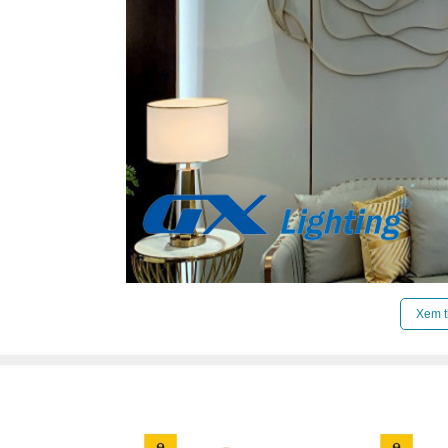
Click để xem thêm chiết khấu, quà tặng và khuy
Xem t
Xem thêm:
Đèn chùm hiện đại
,
Đèn chùm treo t
Đèn chùm đèn chùm gx lighting