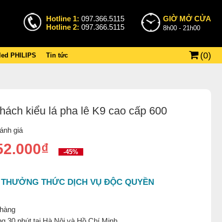
Hotline 1:
097.366.5115
GIỜ MỞ CỬA
Hotline 2:
097.366.5115
8h00 - 21h00
(
0
)
 led PHILIPS
Tin tức
hách kiểu lá pha lê K9 cao cấp 600
ánh giá
52.000₫
-45%
 THƯỞNG THỨC DỊCH VỤ ĐỘC QUYỀN
 hàng
g 30 phút tại Hà Nội và Hồ Chí Minh