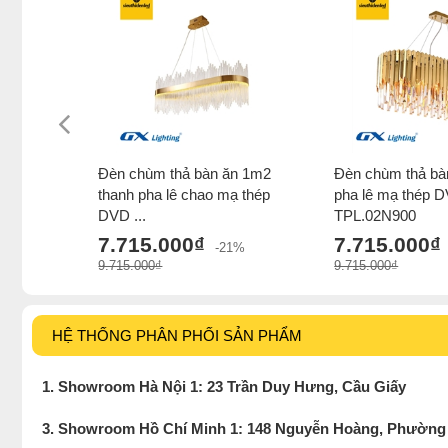
Đèn chùm thả bàn ăn 1m2
Đèn chùm thả bà
thanh pha lê chao mạ thép
pha lê mạ thép 
DVD ...
TPL.02N900
7.715.000₫
7.715.000₫
-21%
9.715.000₫
9.715.000₫
HỆ THỐNG PHÂN PHỐI SẢN PHẨM
1. Showroom Hà Nội 1: 23 Trần Duy Hưng, Cầu Giấy
3. Showroom Hồ Chí Minh 1: 148 Nguyễn Hoàng, Phường