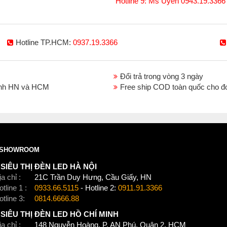
Hotline 9: Ms Uyên 0943.19.3366
Hotline TP.HCM:
0937.19.3366
Đổi trả trong vòng 3 ngày
thành HN và HCM
Free ship COD toàn quốc cho đ
SHOWROOM
SIÊU THỊ ĐÈN LED HÀ NỘI
a chỉ :
21C Trần Duy Hưng, Cầu Giấy, HN
tline 1 :
0933.66.5115
- Hotline 2:
0911.91.3366
otline 3:
0814.6666.88
SIÊU THỊ ĐÈN LED HỒ CHÍ MINH
a chỉ :
148 Nguyễn Hoàng, P. AN Phú, Quận 2, HCM