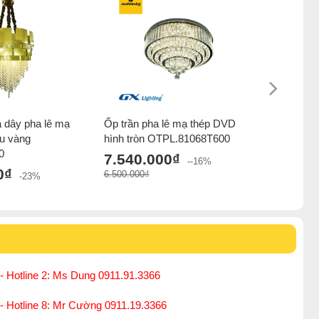
 dây pha lê mạ
Ốp trần pha lê mạ thép DVD
Đèn thả c
u vàng
hình tròn OTPL.81068T600
điển chao
0
...
7.540.000₫
--16%
0₫
7.500.
6.500.000₫
-23%
7.832.000₫
- Hotline 2: Ms Dung 0911.91.3366
 - Hotline 8: Mr Cường 0911.19.3366