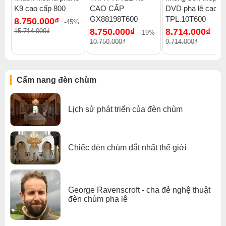
K9 cao cấp 800
CAO CẤP
DVD pha lê cao c
đèn chùm
.
GX88198T600
TPL.10T600
8.750.000₫
-45%
Xem thêm:
Đèn chùm hiện đại
,
Đèn chùm treo thả
,
8.750.000₫
8.714.000₫
15.714.000₫
-19%
-1
Đèn chùm pha lê
,
Đèn chùm vòng tròn
,
10.750.000₫
9.714.000₫
Đèn chùm phòng khách
,
Đèn chùm đèn chùm gx lighting
Cẩm nang đèn chùm
Lịch sử phát triển của đèn chùm
Chiếc đèn chùm đắt nhất thế giới
George Ravenscroft - cha đẻ nghệ thuật
đèn chùm pha lê