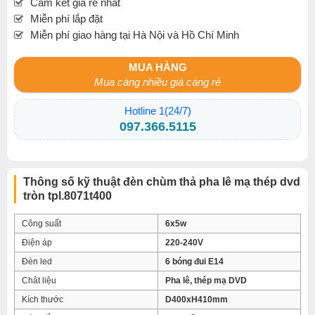
Cam kết giá rẻ nhất
Miễn phí lắp đặt
Miễn phí giao hàng tại Hà Nội và Hồ Chí Minh
MUA HÀNG
Mua càng nhiều giá càng rẻ
Hotline 1(24/7)
097.366.5115
Thông số kỹ thuật đèn chùm thả pha lê mạ thép dvd
tròn tpl.8071t400
Công suất
6x5w
Điện áp
220-240V
Đèn led
6 bóng đui E14
Chât liệu
Pha lê, thép mạ DVD
Kích thước
D400xH410mm