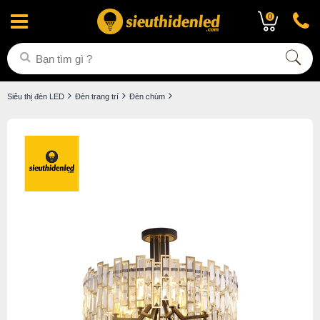
0
Siêu thị đèn LED
Đèn trang trí
Đèn chùm