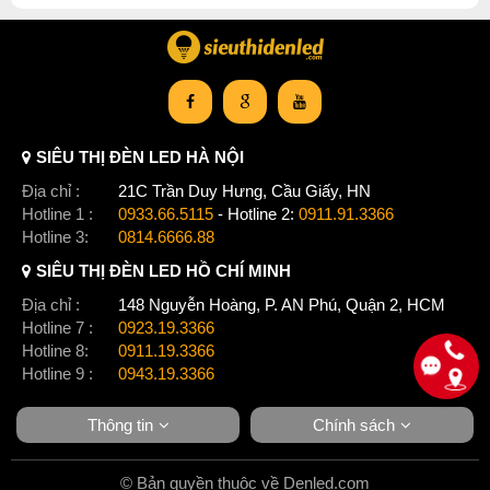
SIÊU THỊ ĐÈN LED HÀ NỘI
Địa chỉ :
21C Trần Duy Hưng, Cầu Giấy, HN
Hotline 1 :
0933.66.5115
- Hotline 2:
0911.91.3366
Hotline 3:
0814.6666.88
SIÊU THỊ ĐÈN LED HỒ CHÍ MINH
Địa chỉ :
148 Nguyễn Hoàng, P. AN Phú, Quận 2, HCM
Hotline 7 :
0923.19.3366
Hotline 8:
0911.19.3366
Hotline 9 :
0943.19.3366
Thông tin
Chính sách
© Bản quyền thuộc về Denled.com