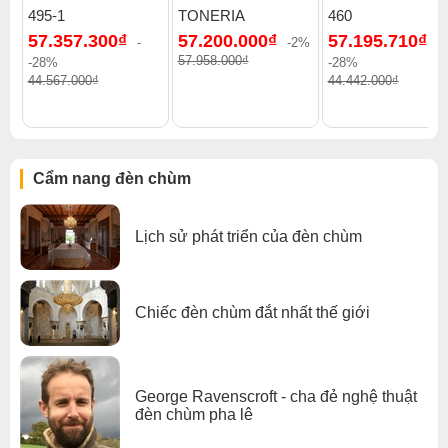
495-1
TONERIA
460
57.357.300₫
57.200.000₫
57.195.710₫
-
-2%
-
57.958.000₫
-28%
-28%
44.567.000₫
44.442.000₫
Cẩm nang đèn chùm
Lịch sử phát triển của đèn chùm
Chiếc đèn chùm đắt nhất thế giới
Click để xem thêm chiết khấu, quà tặng và khuyến mãi của
đèn chùm
.
George Ravenscroft - cha đẻ nghệ thuật
đèn chùm pha lê
Xem thêm:
Đèn chùm cổ điển
,
Đèn chùm treo thả
,
Đèn chùm đồng
,
Đèn chùm phòng khách
,