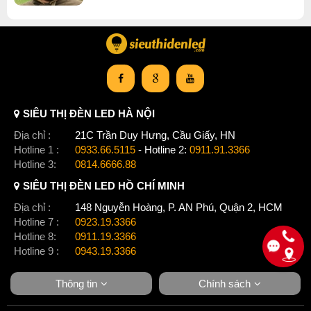
Đèn chùm đèn chùm gx lighting
SIÊU THỊ ĐÈN LED HÀ NỘI
Địa chỉ :
21C Trần Duy Hưng, Cầu Giấy, HN
Hotline 1 :
0933.66.5115
- Hotline 2:
0911.91.3366
Hotline 3:
0814.6666.88
SIÊU THỊ ĐÈN LED HỒ CHÍ MINH
Địa chỉ :
148 Nguyễn Hoàng, P. AN Phú, Quận 2, HCM
Hotline 7 :
0923.19.3366
Hotline 8:
0911.19.3366
Hotline 9 :
0943.19.3366
Thông tin
Chính sách