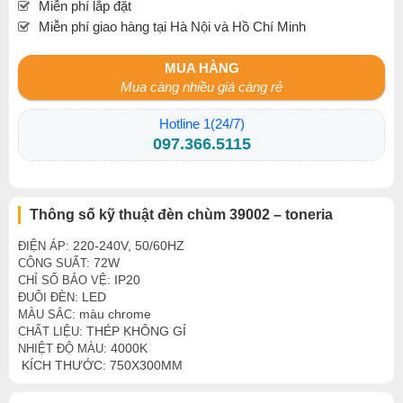
Miễn phí lắp đặt
Miễn phí giao hàng tại Hà Nội và Hồ Chí Minh
MUA HÀNG
Mua càng nhiều giá càng rẻ
Hotline 1(24/7)
097.366.5115
Thông số kỹ thuật đèn chùm 39002 – toneria
220-240V, 50/60HZ
ĐIỆN ÁP:
72W
CÔNG SUẤT:
IP20
CHỈ SỐ BẢO VỆ:
LED
ĐUÔI ĐÈN:
màu chrome
MÀU SẮC:
THÉP KHÔNG GỈ
CHẤT LIỆU:
4000K
NHIỆT ĐỘ MÀU:
KÍCH THƯỚC: 750X300MM