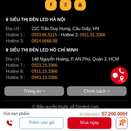
SIÊU THỊ ĐÈN LED HÀ NỘI
Địa chỉ :
21C Trần Duy Hưng, Cầu Giấy, HN
Hotline 1 :
0933.66.5115
- Hotline 2:
0911.91.3366
Hotline 3:
0814.6666.88
SIÊU THỊ ĐÈN LED HỒ CHÍ MINH
Địa chỉ :
148 Nguyễn Hoàng, P. AN Phú, Quận 2, HCM
Hotline 7 :
0923.19.3366
Hotline 8:
0911.19.3366
Hotline 9 :
0943.19.3366
Thông tin
Chính sách
© Bản quyền thuộc về Denled.com
Giá sản phẩm
57.200.000₫
57.958.000₫
0
Thêm vào giỏ
Mua ngay