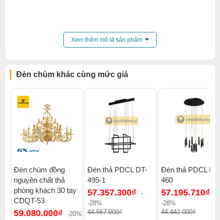
Click để xem thêm chiết khấu, quà tặng và khuyến mãi của
Xem thêm mô tả sản phẩm
đèn chùm
.
Xem thêm:
Đèn chùm hiện đại
,
Đèn chùm ốp trần
,
Đèn chùm pha lê
,
Đèn chùm sảnh khách sạn
Đèn chùm khác cùng mức giá
Đèn chùm đồng
Đèn thả PDCL DT-
Đèn thả PDCL DT
nguyên chất thả
495-1
460
phòng khách 30 tay
57.357.300₫
57.195.710₫
-
-
CDQT-53
-28%
-28%
59.080.000₫
44.567.000₫
44.442.000₫
-20%