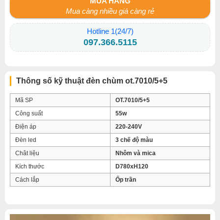
MUA HÀNG
Mua càng nhiều giá càng rẻ
Hotline 1(24/7)
097.366.5115
Thông số kỹ thuật đèn chùm ot.7010/5+5
Mã SP
OT.7010/5+5
Công suất
55w
Điện áp
220-240V
Đèn led
3 chế độ màu
Chât liệu
Nhôm và mica
Kích thước
D780xH120
Cách lắp
Ốp trần