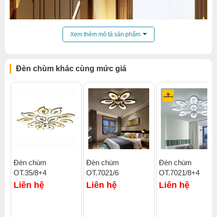
Xem thêm mô tả sản phẩm
Đèn chùm khác cùng mức giá
Đèn chùm
Đèn chùm
Đèn chùm
OT.35/8+4
OT.7021/6
OT.7021/8+4
Click để xem thêm chiết khấu, quà tặng và khuyến mãi của
Liên hệ
Liên hệ
Liên hệ
đèn chùm
.
Xem thêm:
Đèn chùm hiện đại
,
Đèn chùm ốp trần
,
Đèn chùm khác
,
Đèn chùm phòng ngủ
,