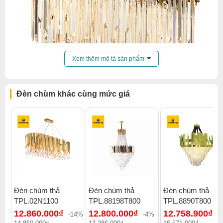
Xem thêm mô tả sản phẩm
Đèn chùm khác cùng mức giá
Đèn chùm thả
Đèn chùm thả
Đèn chùm thả
TPL.02N1100
TPL.88198T800
TPL.8890T800
Click để xem thêm chiết khấu, quà tặng và khuyến mãi của
12.860.000₫
12.800.000₫
12.758.900₫
đèn chùm
.
-14%
-4%
-