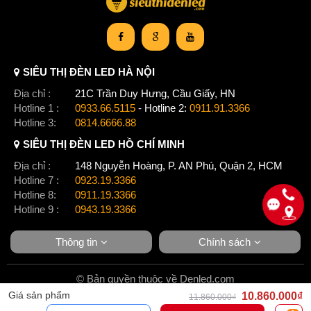
SIÊU THỊ ĐÈN LED HÀ NỘI
Địa chỉ :
21C Trần Duy Hưng, Cầu Giấy, HN
Hotline 1 :
0933.66.5115
- Hotline 2:
0911.91.3366
Hotline 3:
0814.6666.88
SIÊU THỊ ĐÈN LED HỒ CHÍ MINH
Địa chỉ :
148 Nguyễn Hoàng, P. AN Phú, Quận 2, HCM
Hotline 7 :
0923.19.3366
Hotline 8:
0911.19.3366
Hotline 9 :
0943.19.3366
Thông tin
Chính sách
© Bản quyền thuộc về Denled.com
Giá sản phẩm
10.860.000₫
11.860.000₫