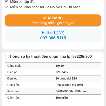
Miễn phí lắp đặt
Miễn phí giao hàng tại Hà Nội và Hồ Chí Minh
MUA HÀNG
Mua càng nhiều giá càng rẻ
Hotline 1(24/7)
097.366.5115
Thông số kỹ thuật đèn chùm thả tpl.88220n900
Công suất
10x5w
Điện áp
220-240V
Đèn led
10 bóng đui E14
Chât liệu
Pha lê, thép mạ DVD
Kích thước
D900xW350xH400mm
Cách lắp
Treo trần