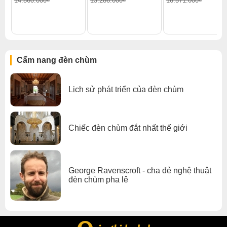
14.860.000₫
13.286.000₫
16.571.000₫
Xem thêm:
Đèn chùm hiện đại
,
Đèn chùm treo thả
,
Đèn chùm pha lê
,
Đèn chùm sảnh khách sạn
,
Đèn chùm đèn chùm gx lighting
Cẩm nang đèn chùm
Lịch sử phát triển của đèn chùm
Chiếc đèn chùm đắt nhất thế giới
George Ravenscroft - cha đẻ nghệ thuật
đèn chùm pha lê