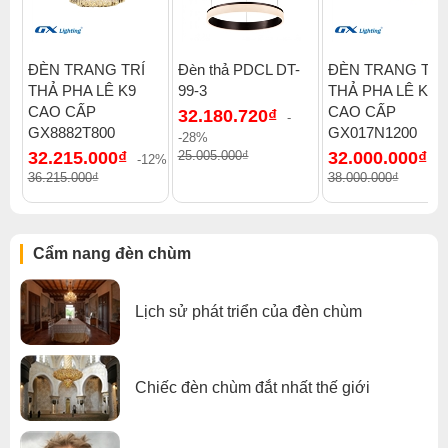
ĐÈN TRANG TRÍ
Đèn thả PDCL DT-
ĐÈN TRANG TRÍ
THẢ PHA LÊ K9
99-3
THẢ PHA LÊ K9
CAO CẤP
CAO CẤP
32.180.720₫
-
GX8882T800
GX017N1200
-28%
32.215.000₫
25.005.000₫
32.000.000₫
-12%
-
36.215.000₫
38.000.000₫
Cẩm nang đèn chùm
Lịch sử phát triển của đèn chùm
Chiếc đèn chùm đắt nhất thế giới