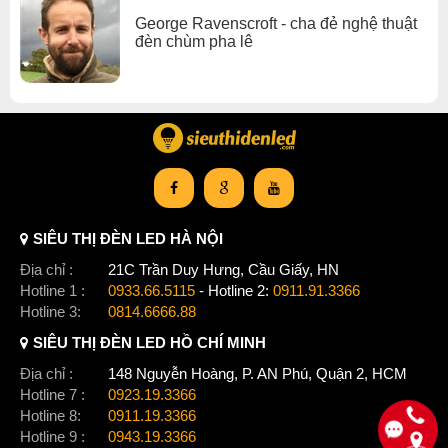
George Ravenscroft - cha đẻ nghệ thuật
đèn chùm pha lê
SIÊU THỊ ĐÈN LED HÀ NỘI
Địa chỉ :
21C Trần Duy Hưng, Cầu Giấy, HN
Hotline 1 :
0933.66.5115
- Hotline 2:
0911.91.3366
Hotline 3:
0814.6666.88
SIÊU THỊ ĐÈN LED HỒ CHÍ MINH
Địa chỉ :
148 Nguyễn Hoàng, P. AN Phú, Quận 2, HCM
Hotline 7 :
0923.19.3366
Hotline 8:
0911.19.3366
Hotline 9 :
0943.19.3366