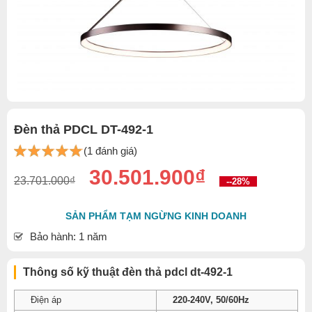
Đèn thả PDCL DT-492-1
(1 đánh giá)
30.501.900₫
23.701.000₫
--28%
SẢN PHẨM TẠM NGỪNG KINH DOANH
Bảo hành: 1 năm
Thông số kỹ thuật đèn thả pdcl dt-492-1
Điện áp
220-240V, 50/60Hz